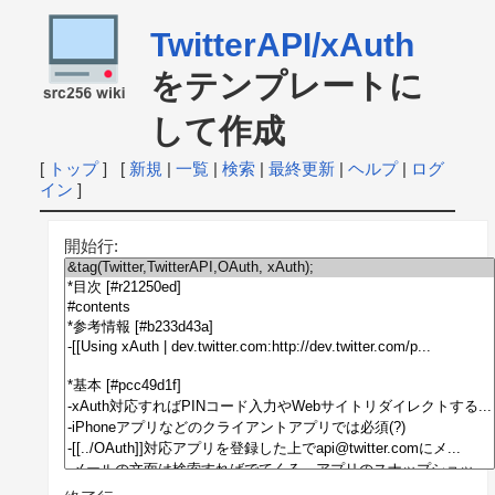
TwitterAPI/xAuth
をテンプレートに
して作成
[
トップ
] [
新規
|
一覧
|
検索
|
最終更新
|
ヘルプ
|
ログ
イン
]
開始行: