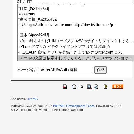
終了行:
ページ名:
Site admin:
src256
PukiWiki 1.5.4
© 2001-2022
PukiWiki Development Team
. Powered by PHP
8.1.2-1ubuntu2.25. HTML convert time: 0.001 sec.