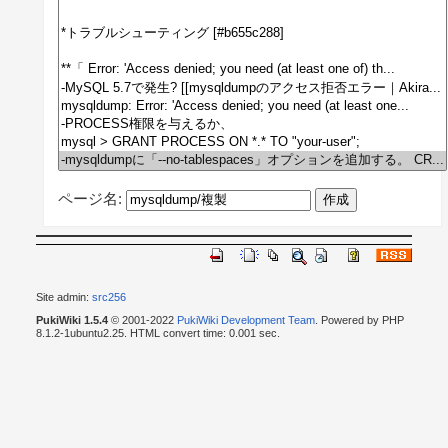
ページ名:
Site admin:
src256
PukiWiki 1.5.4
© 2001-2022
PukiWiki Development Team
. Powered by PHP
8.1.2-1ubuntu2.25. HTML convert time: 0.001 sec.