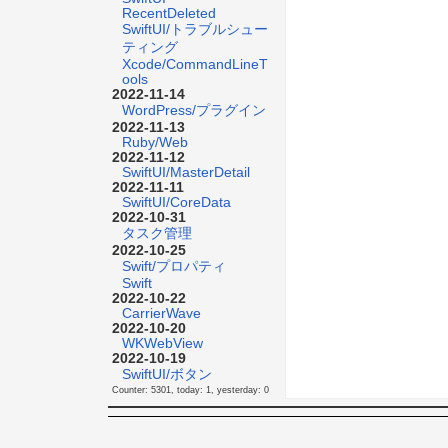
RecentDeleted
SwiftUI/トラブルシュー
ティング
Xcode/CommandLineT
ools
2022-11-14
WordPress/プラグイン
2022-11-13
Ruby/Web
2022-11-12
SwiftUI/MasterDetail
2022-11-11
SwiftUI/CoreData
2022-10-31
タスク管理
2022-10-25
Swift/プロパティ
Swift
2022-10-22
CarrierWave
2022-10-20
WKWebView
2022-10-19
SwiftUI/ボタン
Counter: 5301, today: 1, yesterday: 0