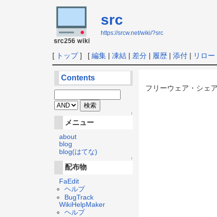
src
https://srcw.net/wiki/?src
[
トップ
] [
編集
|
凍結
|
差分
|
履歴
|
添付
|
リロー
Contents
フリーウェア・シェ
↑
メニュー
about
blog
blog(はてな)
↑
配布物
FaEdit
ヘルプ
BugTrack
WikiHelpMaker
ヘルプ