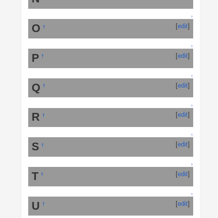
↑
O
[
edit
]
†
↑
P
[
edit
]
†
↑
Q
[
edit
]
†
↑
R
[
edit
]
†
↑
S
[
edit
]
†
↑
T
[
edit
]
†
↑
U
[
edit
]
†