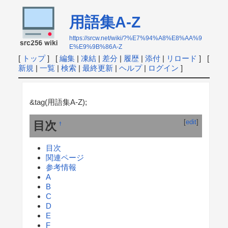
用語集A-Z
https://srcw.net/wiki/?%E7%94%A8%E8%AA%9
E%E9%9B%86A-Z
[
トップ
] [
編集
|
凍結
|
差分
|
履歴
|
添付
|
リロード
] [
新規
|
一覧
|
検索
|
最終更新
|
ヘルプ
|
ログイン
]
&tag(用語集A-Z);
[
edit
]
目次
†
目次
関連ページ
参考情報
A
B
C
D
E
F