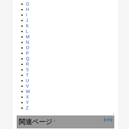
G
H
I
J
K
L
M
N
O
P
Q
R
S
T
U
V
W
X
Y
Z
↑
[
edit
]
関連ページ
†