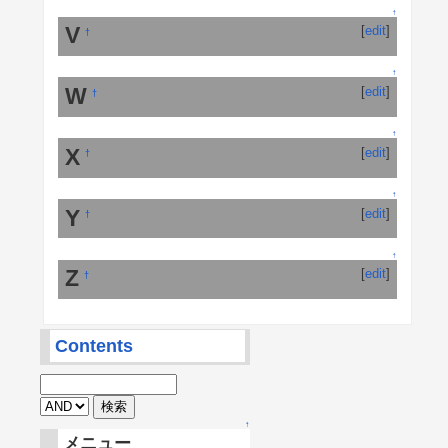
↑
V
[
edit
]
†
↑
W
[
edit
]
†
↑
X
[
edit
]
†
↑
Y
[
edit
]
†
↑
Z
[
edit
]
†
Contents
↑
メニュー