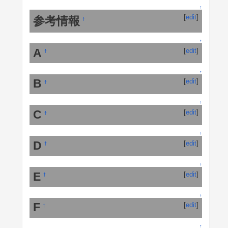
↑
[
edit
]
参考情報
†
↑
A
[
edit
]
†
↑
B
[
edit
]
†
↑
C
[
edit
]
†
↑
D
[
edit
]
†
↑
E
[
edit
]
†
↑
F
[
edit
]
†
↑