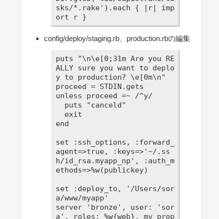
sks/*.rake').each { |r| imp
config/deploy/staging.rb、production.rbの編集
puts "\n\e[0;31m Are you RE
ALLY sure you want to deplo
y to production? \e[0m\n"

proceed = STDIN.gets

unless proceed =~ /^y/

  puts "canceld"

  exit

end

set :ssh_options, :forward_
agent=>true, :keys=>'~/.ss
h/id_rsa.myapp_np', :auth_m
ethods=>%w(publickey)

set :deploy_to, '/Users/sor
a/www/myapp'

server 'bronze', user: 'sor
a', roles: %w{web}, my_prop