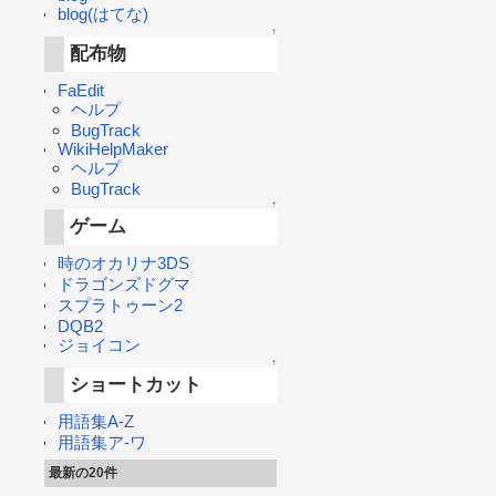
blog(はてな)
↑
配布物
FaEdit
ヘルプ
BugTrack
WikiHelpMaker
ヘルプ
BugTrack
↑
ゲーム
時のオカリナ3DS
ドラゴンズドグマ
スプラトゥーン2
DQB2
ジョイコン
↑
ショートカット
用語集A-Z
用語集ア-ワ
最新の20件