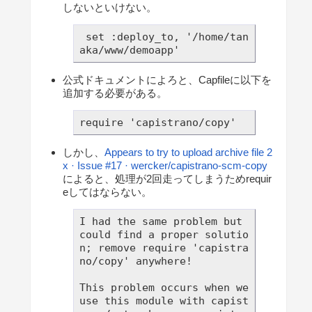
しないといけない。
 set :deploy_to, '/home/tan
公式ドキュメントによろと、Capfileに以下を
追加する必要がある。
require 'capistrano/copy'
しかし、
Appears to try to upload archive file 2
x · Issue #17 · wercker/capistrano-scm-copy
によると、処理が2回走ってしまうためrequir
eしてはならない。
I had the same problem but 
could find a proper solutio
n; remove require 'capistra
no/copy' anywhere!

This problem occurs when we 
use this module with capist