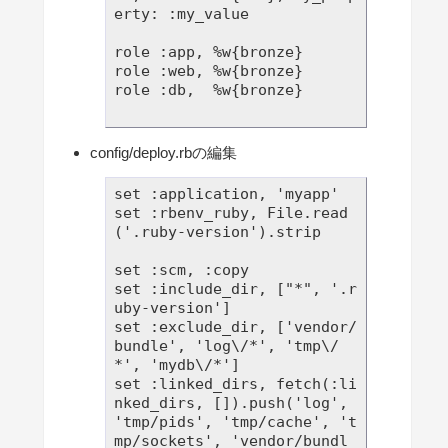
erty: :my_value

role :app, %w{bronze}

role :web, %w{bronze}

role :db,  %w{bronze}

config/deploy.rbの編集
set :application, 'myapp'

set :rbenv_ruby, File.read
('.ruby-version').strip

set :scm, :copy

set :include_dir, ["*", '.r
uby-version']

set :exclude_dir, ['vendor/
bundle', 'log\/*', 'tmp\/
*', 'mydb\/*']

set :linked_dirs, fetch(:li
nked_dirs, []).push('log', 
'tmp/pids', 'tmp/cache', 't
mp/sockets', 'vendor/bundl