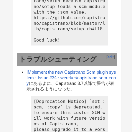
rano/setup because capistra
no/setup loads a scm module 
with the :scm value.

https://github.com/capistra
no/capistrano/blob/master/l
ib/capistrano/setup.rb#L18

↑
[
edit
]
トラブルシューティング
†
IMplement the new Capistrano Scm plugin sys
tem · Issue #34 · wercker/capistrano-scm-cop
y
にあるよに、Capistrano 3.7以降で警告が表
示されるようになった。
[Deprecation Notice] `set :
scm, :copy` is deprecated.

To ensure this custom SCM w
ill work with future versio
ns of Capistrano,

please upgrade it to a vers