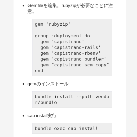
Gemfileを編集。rubyzipが必要なことに注
意。
gem 'rubyzip'

group :deployment do

  gem 'capistrano'

  gem 'capistrano-rails'

  gem 'capistrano-rbenv'

  gem 'capistrano-bundler'

  gem "capistrano-scm-copy"

gemのインストール
bundle install --path vendo
r/bundle
cap install実行
bundle exec cap install