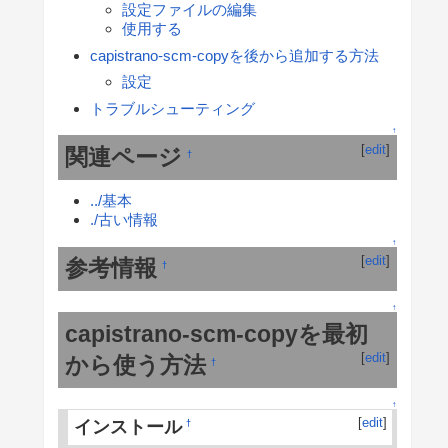
設定ファイルの編集
使用する
capistrano-scm-copyを後から追加する方法
設定
トラブルシューティング
↑
[
edit
]
関連ページ
†
../基本
./古い情報
↑
[
edit
]
参考情報
†
↑
capistrano-scm-copyを最初
[
edit
]
から使う方法
†
↑
[
edit
]
インストール
†