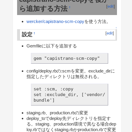
[
edit
]
ら追加する方法
†
wercker/capistrano-scm-copy
を使う方法。
↑
[
edit
]
設定
†
Gemfileに以下を追加する
gem "capistrano-scm-copy"
config/deploy.rbの:scmを変更。exclude_dirに
指定したディレクトリは無視される。
set :scm, :copy

set :exclude_dir, ['vendor/
bundle']
staging.rb、production.rbの変更
deploy_toでdeploy先ディレクトリを指定す
る。staging、production環境で異なる場合dep
loy.rbではなくstaging.rbかproduction.rbで変更