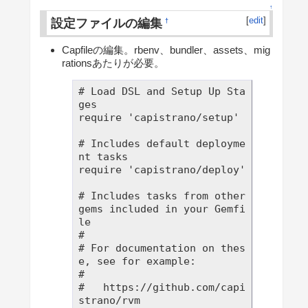
↑
[
edit
]
設定ファイルの編集
†
Capfileの編集。rbenv、bundler、assets、mig
rationsあたりが必要。
# Load DSL and Setup Up Sta
ges

require 'capistrano/setup'

# Includes default deployme
nt tasks

require 'capistrano/deploy'

# Includes tasks from other 
gems included in your Gemfi
le

#

# For documentation on thes
e, see for example:

#

#   https://github.com/capi
strano/rvm
