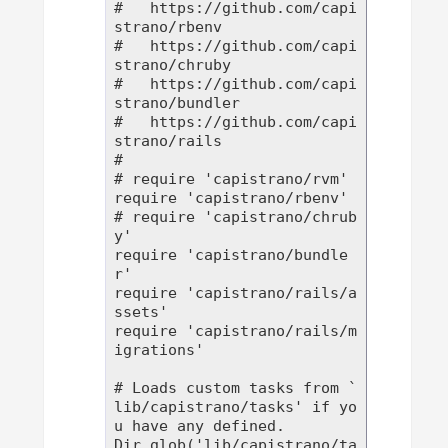
#   https://github.com/capi
strano/rbenv

#   https://github.com/capi
strano/chruby

#   https://github.com/capi
strano/bundler

#   https://github.com/capi
strano/rails

#

# require 'capistrano/rvm'

require 'capistrano/rbenv'

# require 'capistrano/chrub
y'

require 'capistrano/bundle
r'

require 'capistrano/rails/a
ssets'

require 'capistrano/rails/m
igrations'

# Loads custom tasks from `
lib/capistrano/tasks' if yo
u have any defined.

Dir.glob('lib/capistrano/ta