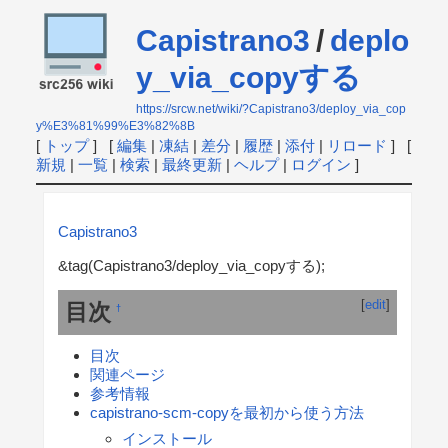
Capistrano3
/
deplo
y_via_copyする
https://srcw.net/wiki/?Capistrano3/deploy_via_cop
y%E3%81%99%E3%82%8B
[
トップ
] [
編集
|
凍結
|
差分
|
履歴
|
添付
|
リロード
] [
新規
|
一覧
|
検索
|
最終更新
|
ヘルプ
|
ログイン
]
Capistrano3
&tag(Capistrano3/deploy_via_copyする);
[
edit
]
目次
†
目次
関連ページ
参考情報
capistrano-scm-copyを最初から使う方法
インストール