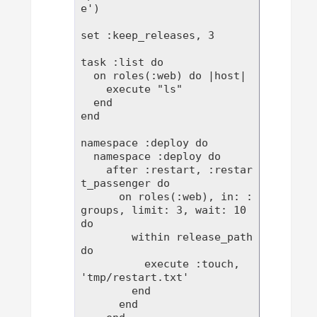
e')

set :keep_releases, 3

task :list do

  on roles(:web) do |host|

    execute "ls"

  end

end

namespace :deploy do

  namespace :deploy do

    after :restart, :restar
t_passenger do

      on roles(:web), in: :
groups, limit: 3, wait: 10 
do

        within release_path 
do

          execute :touch, 
'tmp/restart.txt'

        end

      end
