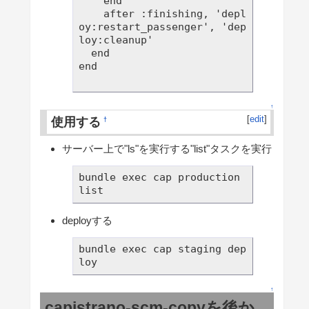
    end

    after :finishing, 'depl
oy:restart_passenger', 'dep
loy:cleanup'

  end

end

↑
[
edit
]
使用する
†
サーバー上で"ls"を実行する"list"タスクを実行
bundle exec cap production 
list
deployする
bundle exec cap staging dep
loy
↑
capistrano-scm-copyを後か