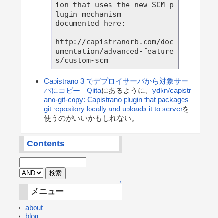
ion that uses the new SCM p
lugin mechanism

documented here:

http://capistranorb.com/doc
umentation/advanced-feature
Capistrano 3 でデプロイサーバから対象サー
バにコピー - Qiita
にあるように、
ydkn/capistr
ano-git-copy: Capistrano plugin that packages
git repository locally and uploads it to server
を
使うのがいいかもしれない。
Contents
↑
メニュー
about
blog