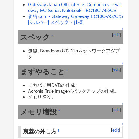
Gateway Japan Official Site: Computers - Gat
eway EC Series Notebook - EC19C-A52CS
価格.com - Gateway Gateway EC19C-A52C/S
[シルバー] スペック・仕様
↑
[
edit
]
スペック
†
無線: Broadcom 802.11nネットワークアダプ
タ
↑
[
edit
]
まずやること
†
リカバリ用DVDの作成。
Acronis True Imageでバックアップの作成。
メモリ増設。
↑
[
edit
]
メモリ増設
†
↑
[
edit
]
裏蓋の外し方
†