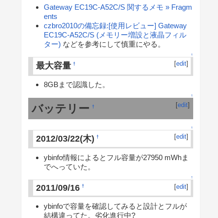
Gateway EC19C-A52C/S 関するメモ » Fragm
ents
czbro2010の備忘録:[使用レビュー] Gateway
EC19C-A52C/S (メモリー増設と液晶フィル
ター)
などを参考にして慎重にやる。
↑
[
edit
]
最大容量
†
8GBまで認識した。
↑
[
edit
]
バッテリー
†
↑
[
edit
]
2012/03/22(木)
†
ybinfo情報によるとフル容量が27950 mWhま
でへっていた。
↑
2011/09/16
[
edit
]
†
ybinfoで容量を確認してみると設計とフルが
結構違ってた。劣化進行中?