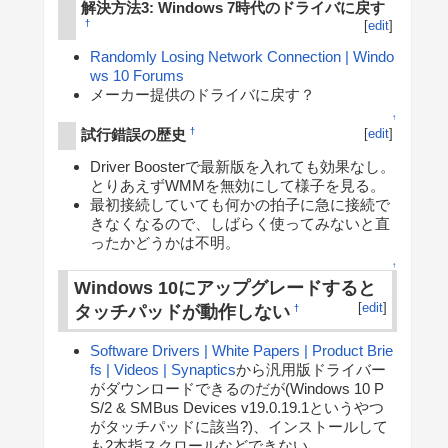
解決方法3: Windows 7時代のドライバに戻す
†
[
edit
]
Randomly Losing Network Connection | Windo
ws 10 Forums
メーカー提供のドライバに戻す？
↑
試行錯誤の歴史
†
[
edit
]
Driver Boosterで最新版を入れても効果なし。
とりあえずWMMを無効にして様子を見る。
最初接続していても何かの拍子に急に接続で
きなくなるので、しばらく使ってみないと直
ったかどうかは不明。
↑
Windows 10にアップグレードすると
[
edit
]
タッチパッドが動作しない
†
Software Drivers | White Papers | Product Brie
fs | Videos | Synaptics
から汎用版ドライバー
がダウンロードできるのだが(Windows 10 P
S/2 & SMBus Devices v19.0.19.1というやつ
がタッチパッドに該当?)、インストールして
も2本指スクロールなどできない。