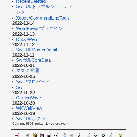
RecentDeleted
SwiftUI/トラブルシューティ
ング
Xcode/CommandLineTools
2022-11-14
WordPress/プラグイン
2022-11-13
Ruby/Web
2022-11-12
SwiftUI/MasterDetail
2022-11-11
SwiftUI/CoreData
2022-10-31
タスク管理
2022-10-25
Swift/プロパティ
Swift
2022-10-22
CarrierWave
2022-10-20
WKWebView
2022-10-19
SwiftUI/ボタン
Counter: 9606, today: 2, yesterday: 4