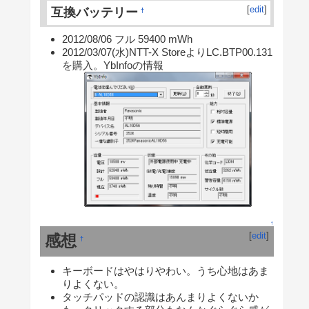
[
edit
]
互換バッテリー
†
2012/08/06 フル 59400 mWh
2012/03/07(水)NTT-X StoreよりLC.BTP00.131
を購入。YbInfoの情報
↑
[
edit
]
感想
†
キーボードはやはりやわい。うち心地はあま
りよくない。
タッチパッドの認識はあんまりよくないか