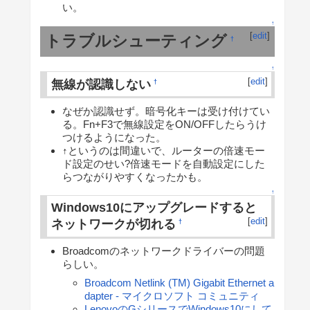
い。
↑
[
edit
]
トラブルシューティング
†
↑
[
edit
]
無線が認識しない
†
なぜか認識せず。暗号化キーは受け付けてい
る。Fn+F3で無線設定をON/OFFしたらうけ
つけるようになった。
↑というのは間違いで、ルーターの倍速モー
ド設定のせい?倍速モードを自動設定にした
らつながりやすくなったかも。
↑
Windows10にアップグレードすると
[
edit
]
ネットワークが切れる
†
Broadcomのネットワークドライバーの問題
らしい。
Broadcom Netlink (TM) Gigabit Ethernet a
dapter - マイクロソフト コミュニティ
LenovoのGシリースでWindows10にして