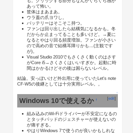
も。クリックする部分もなんかぐらぐら感が
あって怖い。
筐体はまあまあ。
ウラ蓋の爪ヨワし。
バッテリーはそこそこ持つ。
ファンは回り出したら結構気になるかも。冬
だからか止まってることも多いけど。→夏に
なるとやはり回る頻度増加。ファンが小さい
ので高めの音で結構耳障りかも…(主観です
が)。
Visual Studio 2010でもさくさく動くのはさす
がCore i5→さくさくはいいすぎか。起動に時
間はかかるけどその後は困らないレベル。
結論。安っぽいけど外出用に使っていたLet's note
CF-W5の後継としては十分実用レベル。。
↑
[
edit
]
Windows 10で使えるか
†
組み込みのWi-Fiドライバーが不安定になるの
とタッチパッドのジェスチャーが使えないの
が痛すぎる。
やはりWindows 7で使うのが良いかもしれな