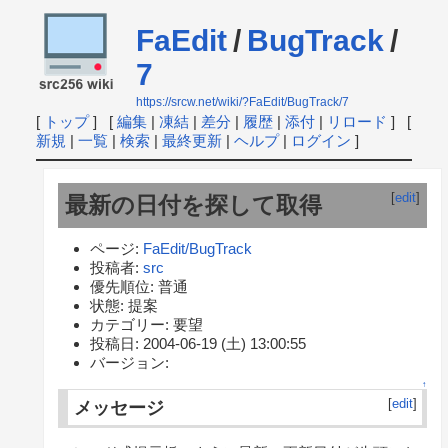
FaEdit
/
BugTrack
/
7
https://srcw.net/wiki/?FaEdit/BugTrack/7
[
トップ
] [
編集
|
凍結
|
差分
|
履歴
|
添付
|
リロード
] [
新規
|
一覧
|
検索
|
最終更新
|
ヘルプ
|
ログイン
]
[
edit
]
最新の日付を探して取得
ページ:
FaEdit/BugTrack
投稿者:
src
優先順位: 普通
状態: 提案
カテゴリー: 要望
投稿日: 2004-06-19 (土) 13:00:55
バージョン:
↑
[
edit
]
メッセージ