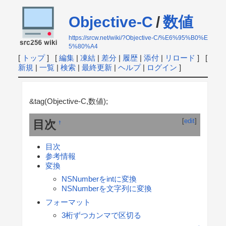
Objective-C
/
数値
https://srcw.net/wiki/?Objective-C/%E6%95%B0%E
5%80%A4
[
トップ
] [
編集
|
凍結
|
差分
|
履歴
|
添付
|
リロード
] [
新規
|
一覧
|
検索
|
最終更新
|
ヘルプ
|
ログイン
]
&tag(Objective-C,数値);
[
edit
]
目次
†
目次
参考情報
変換
NSNumberをintに変換
NSNumberを文字列に変換
フォーマット
3桁ずつカンマで区切る