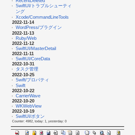
RecentDeleted
SwiftUI/トラブルシューティ
ング
Xcode/CommandLineTools
2022-11-14
WordPress/プラグイン
2022-11-13
Ruby/Web
2022-11-12
SwiftUI/MasterDetail
2022-11-11
SwiftUI/CoreData
2022-10-31
タスク管理
2022-10-25
Swift/プロパティ
Swift
2022-10-22
CarrierWave
2022-10-20
WKWebView
2022-10-19
SwiftUI/ボタン
Counter: 4982, today: 1, yesterday: 0