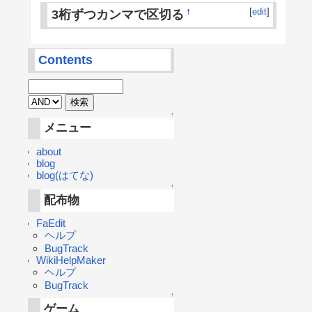
[
edit
]
3桁ずつカンマで区切る
†
Contents
↑
メニュー
about
blog
blog(はてな)
↑
配布物
FaEdit
ヘルプ
BugTrack
WikiHelpMaker
ヘルプ
BugTrack
↑
ゲーム