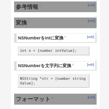
↑
[
edit
]
参考情報
†
↑
[
edit
]
変換
†
↑
[
edit
]
NSNumberをintに変換
†
int n = [number intValue];
↑
[
edit
]
NSNumberを文字列に変換
†
NSString *str = [number string
Value];
↑
[
edit
]
フォーマット
†
↑