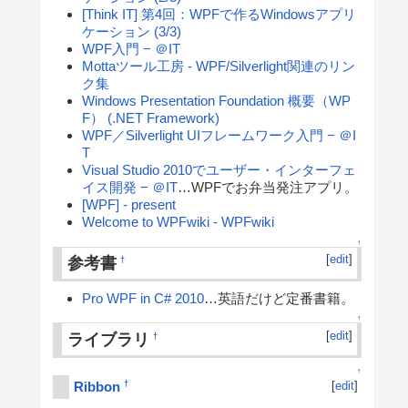
[Think IT] 第4回：WPFで作るWindowsアプリ
ケーション (3/3)
WPF入門 − ＠IT
Mottaツール工房 - WPF/Silverlight関連のリン
ク集
Windows Presentation Foundation 概要（WP
F） (.NET Framework)
WPF／Silverlight UIフレームワーク入門 − ＠I
T
Visual Studio 2010でユーザー・インターフェ
イス開発 − ＠IT
…WPFでお弁当発注アプリ。
[WPF] - present
Welcome to WPFwiki - WPFwiki
↑
[
edit
]
参考書
†
Pro WPF in C# 2010
…英語だけど定番書籍。
↑
[
edit
]
ライブラリ
†
↑
Ribbon
†
[
edit
]