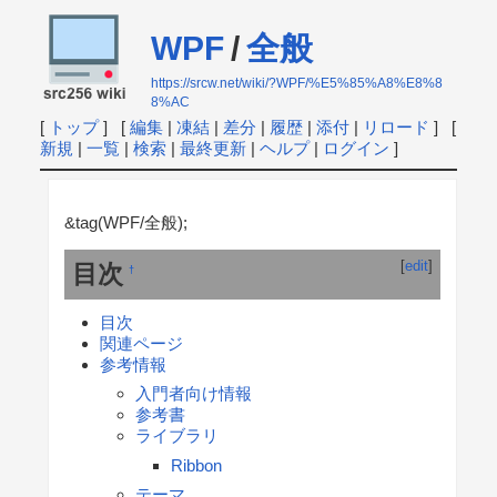
WPF
/
全般
https://srcw.net/wiki/?WPF/%E5%85%A8%E8%8
8%AC
[
トップ
] [
編集
|
凍結
|
差分
|
履歴
|
添付
|
リロード
] [
新規
|
一覧
|
検索
|
最終更新
|
ヘルプ
|
ログイン
]
&tag(WPF/全般);
[
edit
]
目次
†
目次
関連ページ
参考情報
入門者向け情報
参考書
ライブラリ
Ribbon
テーマ