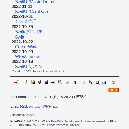
SwiftUI/MasterDetail
2022-11-11
SwiftUI/CoreData
2022-10-31
タスク管理
2022-10-25
Swift/プロパティ
Swift
2022-10-22
CarrierWave
2022-10-20
WKWebView
2022-10-19
SwiftUI/ボタン
Counter: 3521, today: 1, yesterday: 0
(1578d)
Last-modified: 2022-04-11 (月) 15:28:20
Link:
Ribbon
WPF
(1578d)
(1578d)
Site admin:
src256
PukiWiki 1.5.4
© 2001-2022
PukiWiki Development Team
. Powered by PHP
8.1.2-1ubuntu2.25. HTML convert time: 0.008 sec.