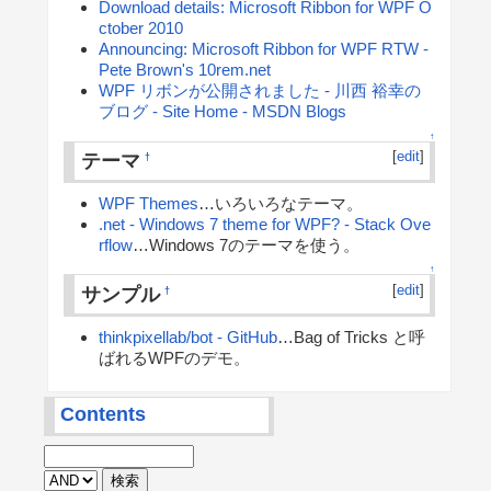
Download details: Microsoft Ribbon for WPF O
ctober 2010
Announcing: Microsoft Ribbon for WPF RTW -
Pete Brown's 10rem.net
WPF リボンが公開されました - 川西 裕幸の
ブログ - Site Home - MSDN Blogs
↑
[
edit
]
テーマ
†
WPF Themes
…いろいろなテーマ。
.net - Windows 7 theme for WPF? - Stack Ove
rflow
…Windows 7のテーマを使う。
↑
[
edit
]
サンプル
†
thinkpixellab/bot - GitHub
…Bag of Tricks と呼
ばれるWPFのデモ。
Contents