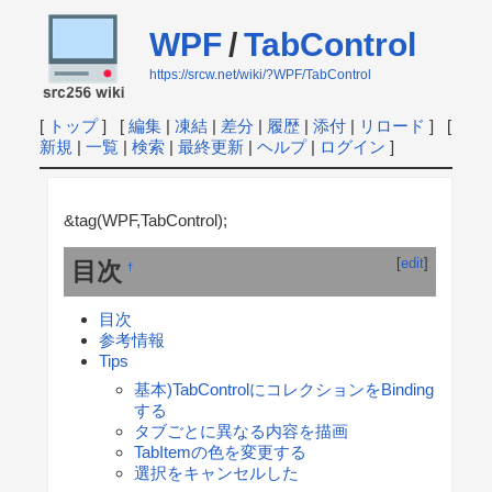
WPF
/
TabControl
https://srcw.net/wiki/?WPF/TabControl
[
トップ
] [
編集
|
凍結
|
差分
|
履歴
|
添付
|
リロード
] [
新規
|
一覧
|
検索
|
最終更新
|
ヘルプ
|
ログイン
]
&tag(WPF,TabControl);
[
edit
]
目次
†
目次
参考情報
Tips
基本)TabControlにコレクションをBinding
する
タブごとに異なる内容を描画
TabItemの色を変更する
選択をキャンセルした