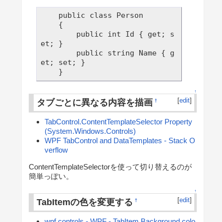
    public class Person

    {

        public int Id { get; s
et; }

        public string Name { g
et; set; }

↑
[
edit
]
タブごとに異なる内容を描画
†
TabControl.ContentTemplateSelector Property
(System.Windows.Controls)
WPF TabControl and DataTemplates - Stack O
verflow
ContentTemplateSelectorを使って切り替えるのが
簡単っぽい。
↑
[
edit
]
TabItemの色を変更する
†
wpf controls - WPF - TabItem Background colo