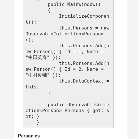
        public MainWindow()

        {

            InitializeComponen
t();

            this.Persons = new 
ObservableCollection<Person>
();

            this.Persons.Add(n
ew Person() { Id = 1, Name = 
"中田英寿" });

            this.Persons.Add(n
ew Person() { Id = 2, Name = 
"中村俊輔" });

            this.DataContext = 
this;

        }

        public ObservableColle
ction<Person> Persons { get; s
et; }        

Person.cs