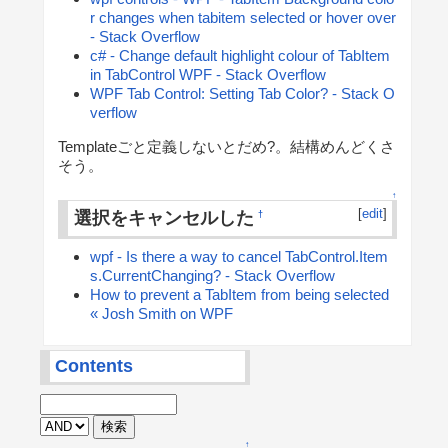
r changes when tabitem selected or hover over
- Stack Overflow
c# - Change default highlight colour of TabItem
in TabControl WPF - Stack Overflow
WPF Tab Control: Setting Tab Color? - Stack O
verflow
Templateごと定義しないとだめ?。結構めんどくさ
そう。
↑
[
edit
]
選択をキャンセルした
†
wpf - Is there a way to cancel TabControl.Item
s.CurrentChanging? - Stack Overflow
How to prevent a TabItem from being selected
« Josh Smith on WPF
Contents
↑