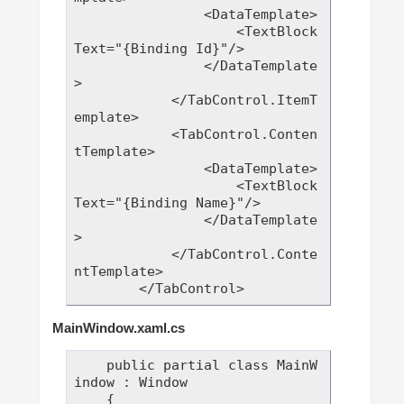
                <DataTemplate>

                    <TextBlock 
Text="{Binding Id}"/>

                </DataTemplate
>

            </TabControl.ItemT
emplate>

            <TabControl.Conten
tTemplate>

                <DataTemplate>

                    <TextBlock 
Text="{Binding Name}"/>

                </DataTemplate
>

            </TabControl.Conte
ntTemplate>

MainWindow.xaml.cs
    public partial class MainW
indow : Window

    {
