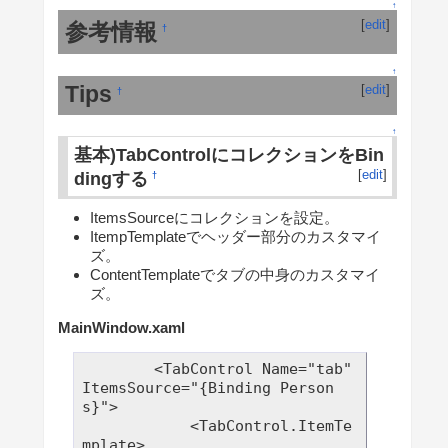
↑
[
edit
]
参考情報
†
↑
Tips
[
edit
]
†
↑
基本)TabControlにコレクションをBin
[
edit
]
dingする
†
ItemsSourceにコレクションを設定。
ItempTemplateでヘッダー部分のカスタマイ
ズ。
ContentTemplateでタブの中身のカスタマイ
ズ。
MainWindow.xaml
        <TabControl Name="tab" 
ItemsSource="{Binding Person
s}">

            <TabControl.ItemTe
mplate>
