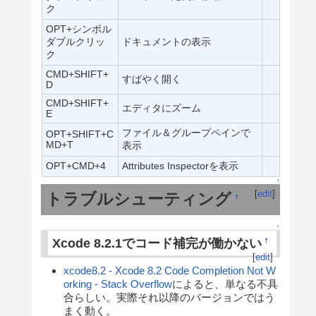
ク
OPT+シンボル
ダブルクリッ
ドキュメントの表示
ク
CMD+SHIFT+
すばやく開く
D
CMD+SHIFT+
エディタにズーム
E
ファイル＆グループペインで
OPT+SHIFT+C
MD+T
表示
OPT+CMD+4
Attributes Inspectorを表示
↑
[
edit
]
トラブルシューティング
†
↑
Xcode 8.2.1でコード補完が働かない
†
[
edit
]
xcode8.2 - Xcode 8.2 Code Completion Not W
orking - Stack Overflow
によると、単なる不具
合らしい。実際それ以降のバージョンではう
まく動く。