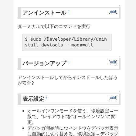
↑
[
edit
]
アンインストール
†
ターミナルで以下のコマンドを実行
$ sudo /Developer/Library/unin
stall-devtools --mode=all
↑
[
edit
]
バージョンアップ
†
アンインストールしてからインストールしたほう
が安全?
↑
[
edit
]
表示設定
†
オールインワンモードを使う。環境設定→一
般で、"レイアウト"を"オールインワン"に変
更。
デバッガ開始時にウィンドウをデバッガ表示
に自動的に切り替える。環境設定→デバッグ