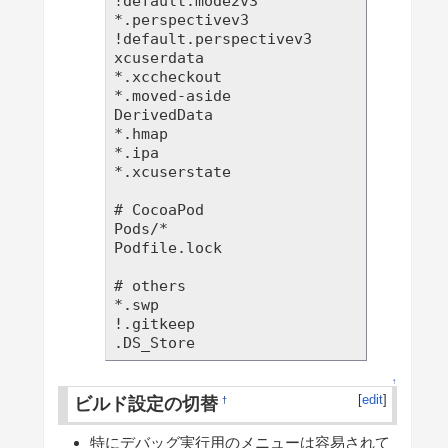
!default.mode2v3

*.perspectivev3

!default.perspectivev3

xcuserdata

*.xccheckout

*.moved-aside

DerivedData

*.hmap

*.ipa

*.xcuserstate

# CocoaPod

Pods/*

Podfile.lock

# others

*.swp

!.gitkeep

↑
[
edit
]
ビルド設定の切替
†
特にデバッグ実行用のメニューは容易されて