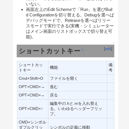
いない。
画面左上のEdit Schemeで「Run」を選びBuil
d Configurationを切り替える。Debugを選べば
デバッグモードで、Releaseを選べばリリー
スモードで実行できる(実機・シミュレーター
はメイン画面のリストボックスで切り替え可
能)。
↑
[
edit
]
ショートカットキー
†
ショートカッ
備
機能
トキー
考
Cmd+Shift+O
ファイルを開く
OPT+CMD+→
進む
OPT+CMD+←
戻る
編集中の.hと.mを入れ替え
OPT+CMD+↑
る。いわゆるヘッダーフリッ
プ。
CMD+シンボル
ダブルクリッ
シンボルの定義に移動