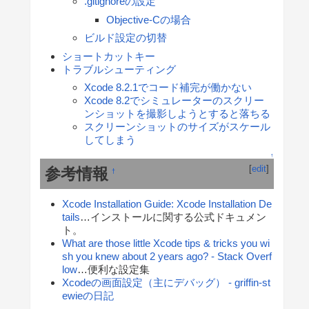
.gitignoreの設定
Objective-Cの場合
ビルド設定の切替
ショートカットキー
トラブルシューティング
Xcode 8.2.1でコード補完が働かない
Xcode 8.2でシミュレーターのスクリー
ンショットを撮影しようとすると落ちる
スクリーンショットのサイズがスケール
してしまう
↑
[
edit
]
参考情報
†
Xcode Installation Guide: Xcode Installation De
tails
…インストールに関する公式ドキュメン
ト。
What are those little Xcode tips & tricks you wi
sh you knew about 2 years ago? - Stack Overf
low
…便利な設定集
Xcodeの画面設定（主にデバッグ） - griffin-st
ewieの日記