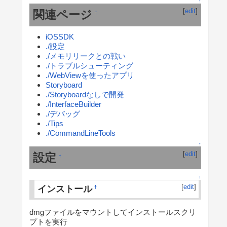
↑
[
edit
]
関連ページ
†
iOSSDK
./設定
./メモリリークとの戦い
./トラブルシューティング
./WebViewを使ったアプリ
Storyboard
./Storyboardなしで開発
./InterfaceBuilder
./デバッグ
./Tips
./CommandLineTools
↑
[
edit
]
設定
†
↑
[
edit
]
インストール
†
dmgファイルをマウントしてインストールスクリ
プトを実行