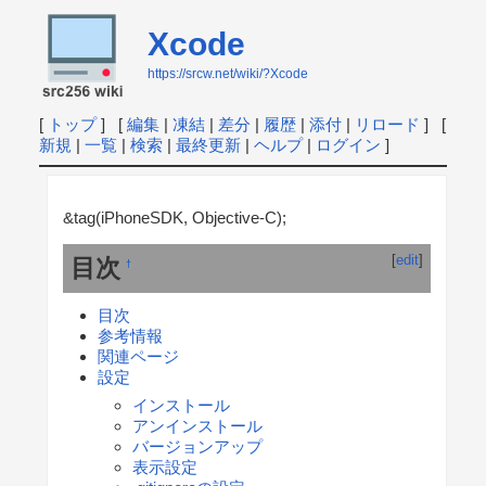
Xcode
https://srcw.net/wiki/?Xcode
[
トップ
] [
編集
|
凍結
|
差分
|
履歴
|
添付
|
リロード
] [
新規
|
一覧
|
検索
|
最終更新
|
ヘルプ
|
ログイン
]
&tag(iPhoneSDK, Objective-C);
[
edit
]
目次
†
目次
参考情報
関連ページ
設定
インストール
アンインストール
バージョンアップ
表示設定