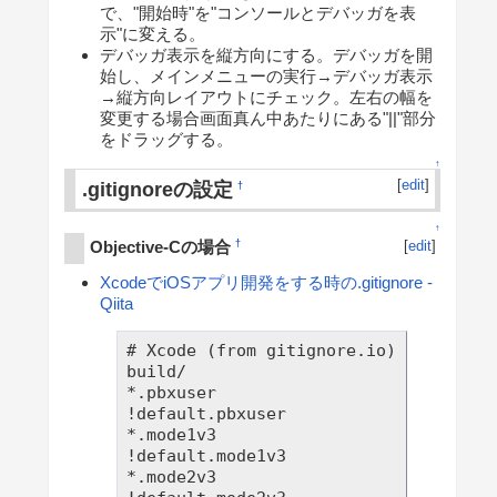
で、"開始時"を"コンソールとデバッガを表
示"に変える。
デバッガ表示を縦方向にする。デバッガを開
始し、メインメニューの実行→デバッガ表示
→縦方向レイアウトにチェック。左右の幅を
変更する場合画面真ん中あたりにある"||"部分
をドラッグする。
↑
[
edit
]
.gitignoreの設定
†
↑
Objective-Cの場合
†
[
edit
]
XcodeでiOSアプリ開発をする時の.gitignore -
Qiita
# Xcode (from gitignore.io)

build/

*.pbxuser

!default.pbxuser

*.mode1v3

!default.mode1v3

*.mode2v3
