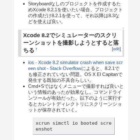
Storyboardなしのプロジェクトを作成するた
めXcode 8.2.1を使いたい場合、プロジェクト
の作成だけ8.2.1を使って、それ以降は8.3な
どを使えば良い。
↑
Xcode 8.2でシミュレーターのスクリ
ーンショットを撮影しようとすると落
[
edit
]
ちる
†
ios - Xcode 8.2 simulator crash when save scr
een shot - Stack Overflow
によると、8.2.1で
も修正されていない問題。OS X El Capitanで
発生する既知の不具合らしい。
Cmd+Sではなくメニューで撮影すれば良いと
いう情報のあったが効果なし。コマンドライ
ンツールが有効だった。以下のように実行す
るとカレントディレクトリにスクリーンショ
ットが保存されていく。
xcrun simctl io booted scre
enshot