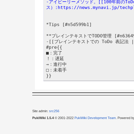
-アイビーリーメソッド。[[100年前のTo
ス）:https://news.mynavi.jp/techp
*Tips [#n5d599b1]

**プレインテキストでTODO管理 [#n636494
-[[プレインテキストでの ToDo 表記法 | b.st
#pre{{

■：完了

！：遅延

→：進行中

□：未着手

Site admin:
src256
PukiWiki 1.5.4
© 2001-2022
PukiWiki Development Team
. Powered b