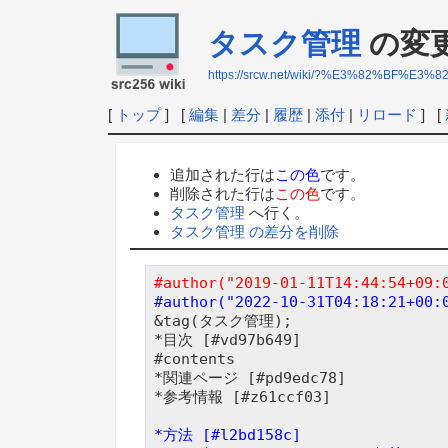
タスク管理
の変
https://srcw.net/wiki/?%E3%82%BF
[
トップ
] [
編集
|
差分
|
履歴
|
添付
|
リロード
] [
追加された行は
この色
です。
削除された行は
この色
です。
タスク管理
へ行く。
タスク管理 の差分を削除
#author("2019-01-11T14:44:54+09:
#author("2022-10-31T04:18:21+00:
&tag(タスク管理);

*目次 [#vd97b649]

#contents

*関連ページ [#pd9edc78]

*参考情報 [#z61ccf03]

*方法 [#l2bd158c]