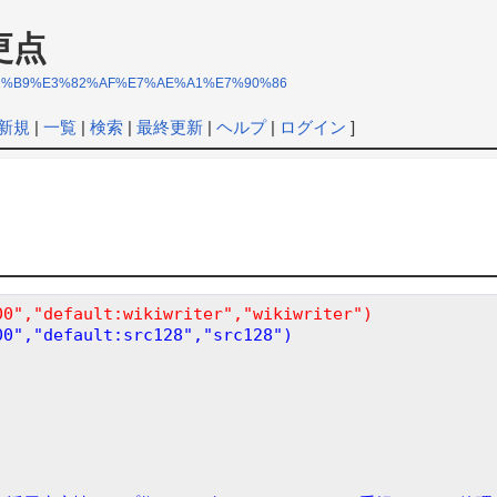
更点
%E3%82%B9%E3%82%AF%E7%AE%A1%E7%90%86
新規
|
一覧
|
検索
|
最終更新
|
ヘルプ
|
ログイン
]
00","default:wikiwriter","wikiwriter")
00","default:src128","src128")