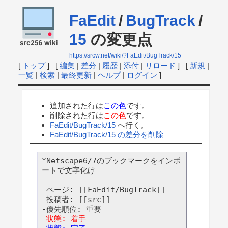
FaEdit
/
BugTrack
/
15
の変更点
https://srcw.net/wiki/?FaEdit/BugTrack/15
[
トップ
] [
編集
|
差分
|
履歴
|
添付
|
リロード
] [
新規
|
一覧
|
検索
|
最終更新
|
ヘルプ
|
ログイン
]
追加された行は
この色
です。
削除された行は
この色
です。
FaEdit/BugTrack/15
へ行く。
FaEdit/BugTrack/15 の差分を削除
*Netscape6/7のブックマークをインポ
ートで文字化け

-ページ: [[FaEdit/BugTrack]]

-投稿者: [[src]]

-状態: 着手