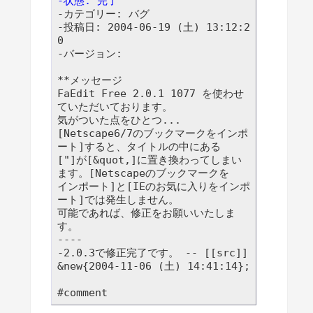
-状態: 完了
-カテゴリー: バグ

-投稿日: 2004-06-19 (土) 13:12:2
0

-バージョン: 

**メッセージ

FaEdit Free 2.0.1 1077 を使わせ
ていただいております。

気がついた点をひとつ...

[Netscape6/7のブックマークをインポ
ート]すると、タイトルの中にある

["]が[&quot,]に置き換わってしまい
ます。[Netscapeのブックマークを

インポート]と[IEのお気に入りをインポ
ート]では発生しません。

可能であれば、修正をお願いいたしま
す。

----

-2.0.3で修正完了です。 -- [[src]] 
&new{2004-11-06 (土) 14:41:14};
