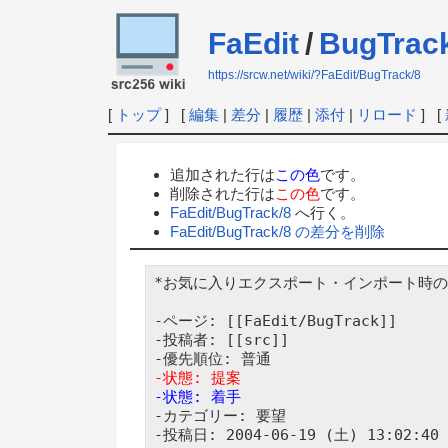
FaEdit
/
BugTrac
https://srcw.net/wiki/?FaEdit/BugTrack/8
[
トップ
] [
編集
|
差分
|
履歴
|
添付
|
リロード
] [
追加された行は
この色
です。
削除された行は
この色
です。
FaEdit/BugTrack/8
へ行く。
FaEdit/BugTrack/8 の差分を削除
*お気に入りエクスポート・インポート時の
-ページ: [[FaEdit/BugTrack]]

-投稿者: [[src]]

-状態: 提案
-状態: 着手
-カテゴリー: 要望

-投稿日: 2004-06-19 (土) 13:02:40
