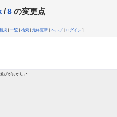
k
/
8
の変更点
新規
|
一覧
|
検索
|
最終更新
|
ヘルプ
|
ログイン
]
並びがおかしい
