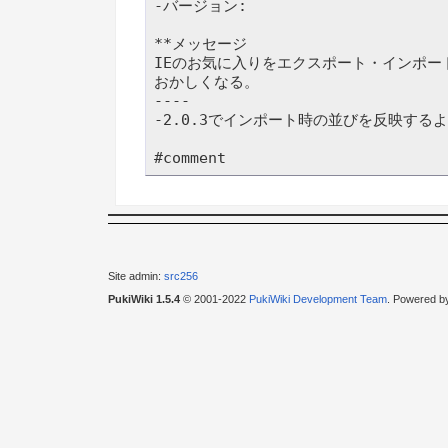
-バージョン: 

**メッセージ

IEのお気に入りをエクスポート・インポー
おかしくなる。

----

-2.0.3でインポート時の並びを反映するようにしまし
Site admin:
src256
PukiWiki 1.5.4
© 2001-2022
PukiWiki Development Team
. Powered b