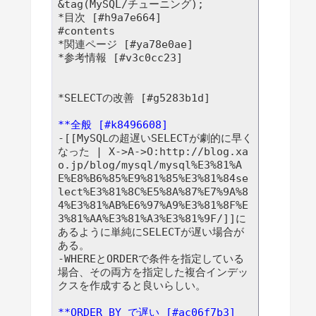
&tag(MySQL/チューニング);

*目次 [#h9a7e664]

#contents

*関連ページ [#ya78e0ae]

*参考情報 [#v3c0cc23]

**全般 [#k8496608]
-[[MySQLの超遅いSELECTが劇的に早く
なった | X->A->O:http://blog.xa
o.jp/blog/mysql/mysql%E3%81%A
E%E8%B6%85%E9%81%85%E3%81%84se
lect%E3%81%8C%E5%8A%87%E7%9A%8
4%E3%81%AB%E6%97%A9%E3%81%8F%E
3%81%AA%E3%81%A3%E3%81%9F/]]に
あるように単純にSELECTが遅い場合が
ある。

-WHEREとORDERで条件を指定している
場合、その両方を指定した複合インデッ
クスを作成すると良いらしい。

**ORDER BY で遅い [#ac06f7b3]