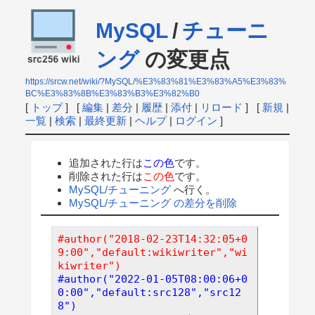
MySQL
/
チューニ
ング
の変更点
https://srcw.net/wiki/?MySQL/%E3%83%81%E3%83%A5%E3%83%
BC%E3%83%8B%E3%83%B3%E3%82%B0
[
トップ
] [
編集
|
差分
|
履歴
|
添付
|
リロード
] [
新規
|
一覧
|
検索
|
最終更新
|
ヘルプ
|
ログイン
]
追加された行は
この色
です。
削除された行は
この色
です。
MySQL/チューニング
へ行く。
MySQL/チューニング の差分を削除
#author("2018-02-23T14:32:05+0
9:00","default:wikiwriter","wi
kiwriter")
#author("2022-01-05T08:00:06+0
0:00","default:src128","src12
8")