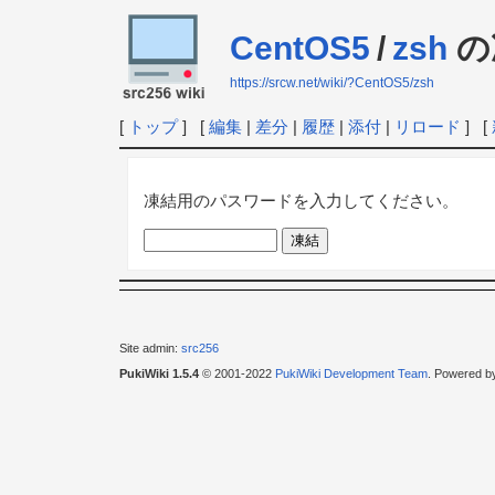
CentOS5
/
zsh
の
https://srcw.net/wiki/?CentOS5/zsh
[
トップ
] [
編集
|
差分
|
履歴
|
添付
|
リロード
] [
凍結用のパスワードを入力してください。
Site admin:
src256
PukiWiki 1.5.4
© 2001-2022
PukiWiki Development Team
. Powered b