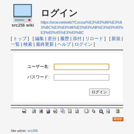
ログイン
https://srcw.net/wiki/?Cocoa/%E3%83%86%E3%8
3%BC%E3%83%96%E3%83%AB%E3%83%93%
E3%83%A5%E3%83%BC
[
トップ
] [
編集
|
差分
|
履歴
|
添付
|
リロード
] [
新規
|
一覧
|
検索
|
最終更新
|
ヘルプ
|
ログイン
]
ユーザー名:
パスワード:
Site admin:
src256