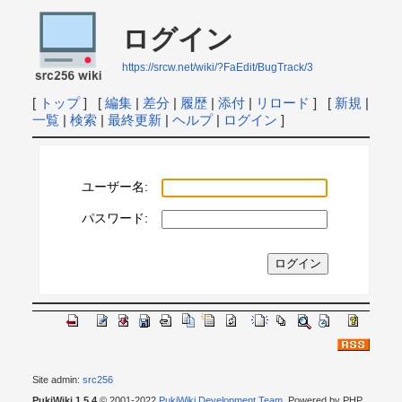
ログイン
https://srcw.net/wiki/?FaEdit/BugTrack/3
[
トップ
] [
編集
|
差分
|
履歴
|
添付
|
リロード
] [
新規
|
一覧
|
検索
|
最終更新
|
ヘルプ
|
ログイン
]
ユーザー名:
パスワード:
Site admin:
src256
PukiWiki 1.5.4
© 2001-2022
PukiWiki Development Team
. Powered by PHP