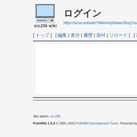
ログイン
https://srcw.net/wiki/?WikiHelpMaker/BugTra
[
トップ
] [
編集
|
差分
|
履歴
|
添付
|
リロード
] [
Site admin:
src256
PukiWiki 1.5.4
© 2001-2022
PukiWiki Development Team
. Powered b