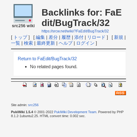
Backlinks for: FaE
dit/BugTrack/32
https://srcw.net/wiki/?FaEdit/BugTrack/32
[
トップ
] [
編集
|
差分
|
履歴
|
添付
|
リロード
] [
新規
|
一覧
|
検索
|
最終更新
|
ヘルプ
|
ログイン
]
Return to FaEdit/BugTrack/32
No related pages found.
Site admin:
src256
PukiWiki 1.5.4
© 2001-2022
PukiWiki Development Team
. Powered by PHP
8.1.2-1ubuntu2.25. HTML convert time: 0.002 sec.