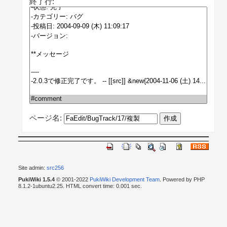
終了行:
ページ名:
Site admin:
src256
PukiWiki 1.5.4
© 2001-2022
PukiWiki Development Team
. Powered by PHP
8.1.2-1ubuntu2.25. HTML convert time: 0.001 sec.