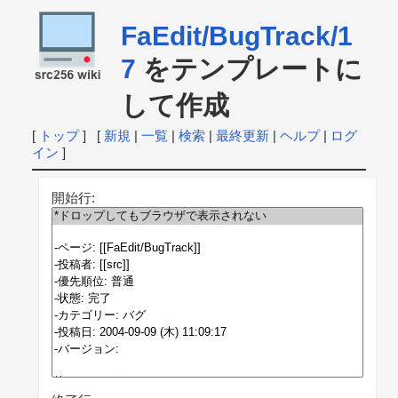
FaEdit/BugTrack/1
7
をテンプレートに
して作成
[
トップ
] [
新規
|
一覧
|
検索
|
最終更新
|
ヘルプ
|
ログ
イン
]
開始行: