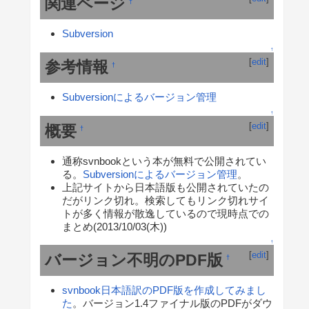
関連ページ
†
Subversion
↑
[
edit
]
参考情報
†
Subversionによるバージョン管理
↑
[
edit
]
概要
†
通称svnbookという本が無料で公開されてい
る。
Subversionによるバージョン管理
。
上記サイトから日本語版も公開されていたの
だがリンク切れ。検索してもリンク切れサイ
トが多く情報が散逸しているので現時点での
まとめ(2013/10/03(木))
↑
[
edit
]
バージョン不明のPDF版
†
svnbook日本語訳のPDF版を作成してみまし
た
。バージョン1.4ファイナル版のPDFがダウ