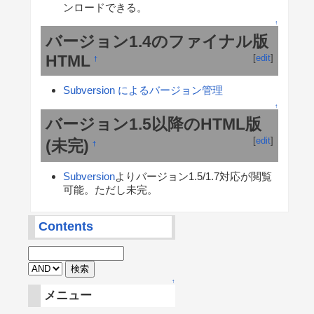
ンロードできる。
↑
バージョン1.4のファイナル版
HTML
[
edit
]
†
Subversion によるバージョン管理
↑
バージョン1.5以降のHTML版
[
edit
]
(未完)
†
Subversion
よりバージョン1.5/1.7対応が閲覧
可能。ただし未完。
Contents
↑
メニュー