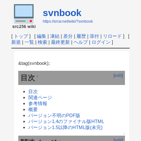
svnbook
https://srcw.net/wiki/?svnbook
[
トップ
] [
編集
|
凍結
|
差分
|
履歴
|
添付
|
リロード
] [
新規
|
一覧
|
検索
|
最終更新
|
ヘルプ
|
ログイン
]
&tag(svnbook);
[
edit
]
目次
†
目次
関連ページ
参考情報
概要
バージョン不明のPDF版
バージョン1.4のファイナル版HTML
バージョン1.5以降のHTML版(未完)
↑
[
edit
]