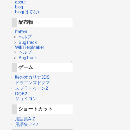
about
blog
blog(はてな)
↑
配布物
FaEdit
ヘルプ
BugTrack
WikiHelpMaker
ヘルプ
BugTrack
↑
ゲーム
時のオカリナ3DS
ドラゴンズドグマ
スプラトゥーン2
DQB2
ジョイコン
↑
ショートカット
用語集A-Z
用語集ア-ワ