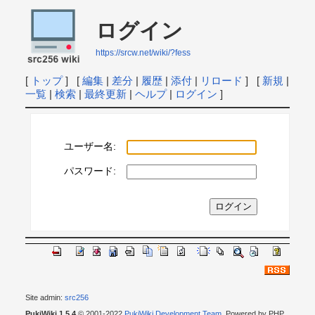
ログイン
https://srcw.net/wiki/?fess
[
トップ
] [
編集
|
差分
|
履歴
|
添付
|
リロード
] [
新規
|
一覧
|
検索
|
最終更新
|
ヘルプ
|
ログイン
]
ユーザー名:
パスワード:
Site admin:
src256
PukiWiki 1.5.4
© 2001-2022
PukiWiki Development Team
. Powered by PHP