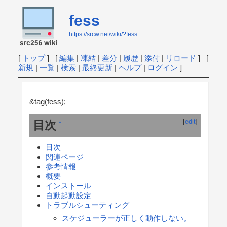
fess
https://srcw.net/wiki/?fess
[
トップ
] [
編集
|
凍結
|
差分
|
履歴
|
添付
|
リロード
] [
新規
|
一覧
|
検索
|
最終更新
|
ヘルプ
|
ログイン
]
&tag(fess);
[
edit
]
目次
†
目次
関連ページ
参考情報
概要
インストール
自動起動設定
トラブルシューティング
スケジューラーが正しく動作しない。