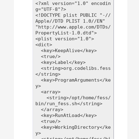
<?xml version="1.0" encodin
g="UTF-8"?>

<!DOCTYPE plist PUBLIC "-//
Apple//DTD PLIST 1.0//EN" 
"http://www.apple.com/DTDs/
PropertyList-1.0.dtd">

<plist version="1.0">

<dict>

  <key>KeepAlive</key>

  <true/>

  <key>Label</key>

  <string>org.codelibs.fess
</string>

  <key>ProgramArguments</ke
y>

  <array>

    <string>/opt/home/fess/
bin/run_fess.sh</string>

  </array>

  <key>RunAtLoad</key>

  <true/>

  <key>WorkingDirectory</ke
y>
