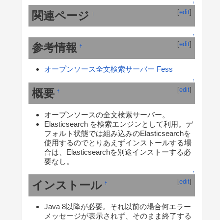
↑
[
edit
]
関連ページ
†
↑
[
edit
]
参考情報
†
オープンソース全文検索サーバー Fess
↑
[
edit
]
概要
†
オープンソースの全文検索サーバー。
Elasticsearch を検索エンジンとして利用。デ
フォルト状態では組み込みのElasticsearchを
使用するのでとりあえずインストールする場
合は、Elasticsearchを別途インストーする必
要なし。
↑
[
edit
]
インストール
†
Java 8以降が必要。それ以前の場合何エラー
メッセージが表示されず、そのまま終了する