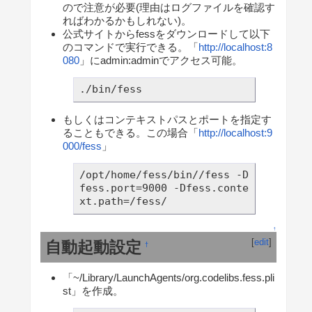
ので注意が必要(理由はログファイルを確認す
ればわかるかもしれない)。
公式サイトからfessをダウンロードして以下
のコマンドで実行できる。「
http://localhost:8
080
」にadmin:adminでアクセス可能。
./bin/fess
もしくはコンテキストパスとポートを指定す
ることもできる。この場合「
http://localhost:9
000/fess
」
/opt/home/fess/bin//fess -D
fess.port=9000 -Dfess.conte
xt.path=/fess/
↑
[
edit
]
自動起動設定
†
「~/Library/LaunchAgents/org.codelibs.fess.pli
st」を作成。