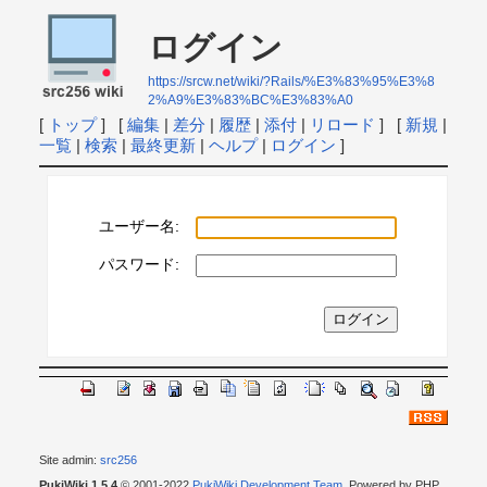
ログイン
https://srcw.net/wiki/?Rails/%E3%83%95%E3%8
2%A9%E3%83%BC%E3%83%A0
[
トップ
] [
編集
|
差分
|
履歴
|
添付
|
リロード
] [
新規
|
一覧
|
検索
|
最終更新
|
ヘルプ
|
ログイン
]
ユーザー名:
パスワード:
Site admin:
src256
PukiWiki 1.5.4
© 2001-2022
PukiWiki Development Team
. Powered by PHP