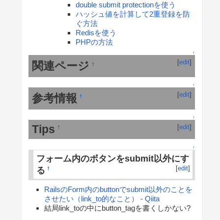
double submit protectionを使う
ハッシュ値を計算して2重登録を防
ぐ方法
Redisを使う
PHPの方法
↑
[
edit
]
関連ページ
†
↑
[
edit
]
参考情報
†
↑
Tips
[
edit
]
†
↑
フォーム内のボタンをsubmit以外にす
[
edit
]
る
†
RailsのForm内のbuttonでsubmit以外のことを
させたい（link_to的なこと） - Qiita
結局link_toの中にbutton_tagを書くしかない?