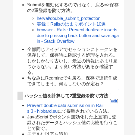
Submitを無効化するのではなく、戻る=>保存
の2重登録を防ぐ方法。
herval/double_submit_protection
実録！Railsのはまりポイント10選
browser - Rails: Prevent duplicate inserts
due to pressing back button and save aga
in - Stack Overflow
全部同じアイデアでセッションにトークンを
保存して、保存時に確認する処理を入れる。
しかしかなり古いし、最近の情報はあまり見
つからない。より良い方法があるか確認す
る。
ちなみにRedmineでも戻る、保存で連続作成
できてしまう。何もしないのが定石？
↑
ハッシュ値を計算して2重登録を防ぐ方法
†
[
edit
]
Prevent double data submission in Rail
s 3 - hibbard.eu
にて提唱されている方法。
JavaScriptでボタンを無効化した上直前に登
録されたデータとハッシュ値の比較を行うこ
とで防ぐ。
モデルに以下を追加