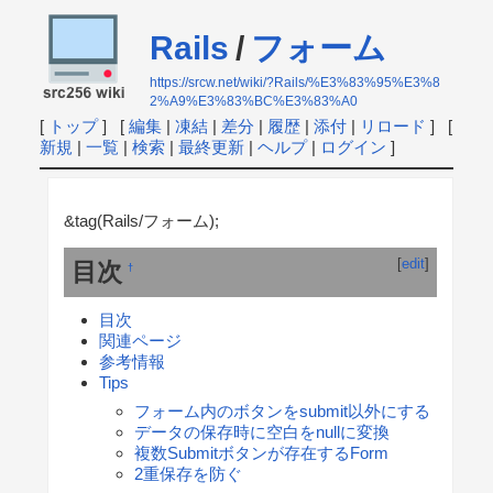
Rails
/
フォーム
https://srcw.net/wiki/?Rails/%E3%83%95%E3%8
2%A9%E3%83%BC%E3%83%A0
[
トップ
] [
編集
|
凍結
|
差分
|
履歴
|
添付
|
リロード
] [
新規
|
一覧
|
検索
|
最終更新
|
ヘルプ
|
ログイン
]
&tag(Rails/フォーム);
[
edit
]
目次
†
目次
関連ページ
参考情報
Tips
フォーム内のボタンをsubmit以外にする
データの保存時に空白をnullに変換
複数Submitボタンが存在するForm
2重保存を防ぐ