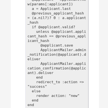
w(params[:applicant])

  a = Applicant.last

  @previous_applicant_hash 
= (a.nil?)? 0 : a.applicant
_hash

  if @applicant.valid?

    unless @applicant.appli
cant_hash == @previous_appl
icant_hash

      @applicant.save

      ApplicantMailer.admin
_notification(@applicant).d
eliver

      ApplicantMailer.appli
cation_confirmation(@applic
ant).deliver

    end

    redirect_to :action => 
"success"

  else

    render action: "new"

  end
