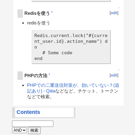
↑
Redisを使う
†
[
edit
]
redisを使う
Redis.current.lock("#{curre
nt_user.id}.action_name") d
o

   # Some code

↑
PHPの方法
†
[
edit
]
PHPでの二重送信対策が、効いていない？(追
記あり) - Qiita
などなど。チケット、トークン
などで検索。
Contents