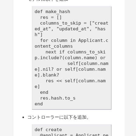
def make_hash

  res = []

  columns_to_skip = ["creat
ed_at", "updated_at", "has
h"]

  for column in Applicant.c
ontent_columns

    next if columns_to_ski
p.include?(column.name) or 

            self[column.nam
e].nil? or self[column.nam
e].blank?

    res << self[column.nam
e]

  end

  res.hash.to_s

コントローラーに以下を追加。
def create

  @applicant = Applicant.ne