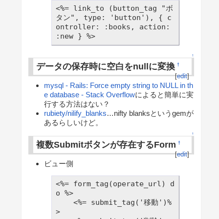
<%= link_to (button_tag "ボ
タン", type: 'button'), { c
ontroller: :books, action: 
↑
データの保存時に空白をnullに変換
†
[
edit
]
mysql - Rails: Force empty string to NULL in th
e database - Stack Overflow
によると簡単に実
行する方法はない？
rubiety/nilify_blanks
…nifty blanksというgemが
あるらしいけど。
↑
複数Submitボタンが存在するForm
†
[
edit
]
ビュー側
<%= form_tag(operate_url) d
o %>

    <%= submit_tag('移動')%
>
