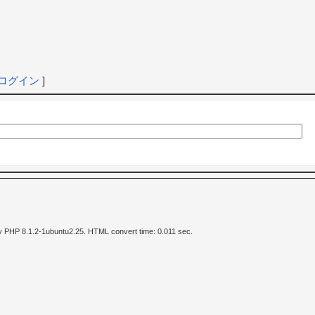
ログイン
]
y PHP 8.1.2-1ubuntu2.25. HTML convert time: 0.011 sec.