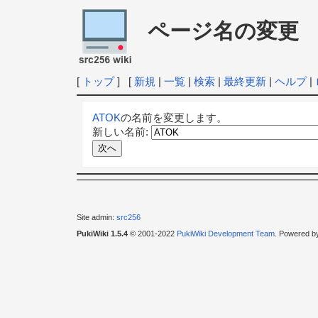
ページ名の変更
[
トップ
] [
新規
|
一覧
|
検索
|
最終更新
|
ヘルプ
|
ATOK
の名前を変更します。
新しい名前:
Site admin:
src256
PukiWiki 1.5.4
© 2001-2022
PukiWiki Development Team
. Powered b