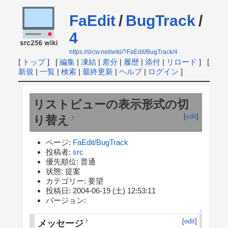
FaEdit
/
BugTrack
/
4
https://srcw.net/wiki/?FaEdit/BugTrack/4
[
トップ
] [
編集
|
凍結
|
差分
|
履歴
|
添付
|
リロード
] [
新規
|
一覧
|
検索
|
最終更新
|
ヘルプ
|
ログイン
]
リストビューの表示形式の切
[
edit
]
り替え
†
ページ:
FaEdit/BugTrack
投稿者:
src
優先順位: 普通
状態: 提案
カテゴリー: 要望
投稿日: 2004-06-19 (土) 12:53:11
バージョン:
↑
[
edit
]
メッセージ
†