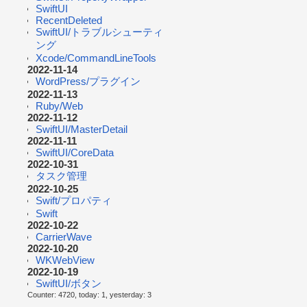
SwiftUI
RecentDeleted
SwiftUI/トラブルシューティ
ング
Xcode/CommandLineTools
2022-11-14
WordPress/プラグイン
2022-11-13
Ruby/Web
2022-11-12
SwiftUI/MasterDetail
2022-11-11
SwiftUI/CoreData
2022-10-31
タスク管理
2022-10-25
Swift/プロパティ
Swift
2022-10-22
CarrierWave
2022-10-20
WKWebView
2022-10-19
SwiftUI/ボタン
Counter: 4720, today: 1, yesterday: 3