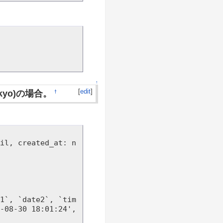
↑
[
edit
]
e(Tokyo)の場合。
†
il, created_at: n
-08-30 18:01:24', 