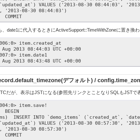
`updated_at`) VALUES ('2013-08-30 08:44:03', '2013
, '2013-08-30 08:44:03')

も、date1に代入するときにActiveSupport::TimeWithZoneに置
006:0> item.created_at

 Aug 2013 08:44:03 UTC +00:00

007:0> item.date1

_record.default_timezone(デフォルト) / config.time_
TCだが、表示はJSTになる(参照先リンクとことなりSQLもJSTで
004:0> item.save!

`updated_at`) VALUES ('2013-08-30 08:57:30', '2013
, '2013-08-30 08:57:30')
