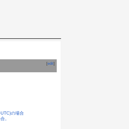
[
edit
]
ルト(=UTC)の場合
)の場合。