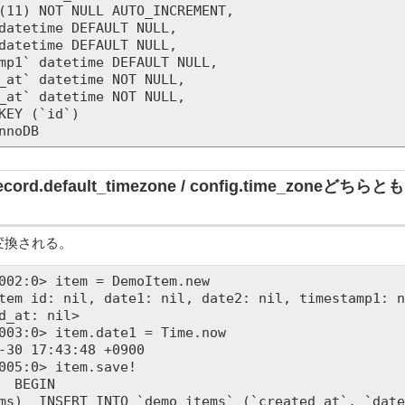
e_record.default_timezone / config.time_zone
変換される。
002:0> item = DemoItem.new

tem id: nil, date1: nil, date2: nil, timestamp1: n
d_at: nil>

003:0> item.date1 = Time.now

-30 17:43:48 +0900

005:0> item.save!
