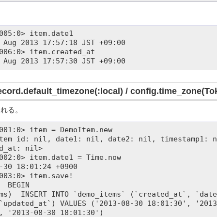
005:0> item.date1

 Aug 2013 17:57:18 JST +09:00

006:0> item.created_at

record.default_timezone(:local) / config.time_zon
される。
001:0> item = DemoItem.new

tem id: nil, date1: nil, date2: nil, timestamp1: n
d_at: nil>

002:0> item.date1 = Time.now

-30 18:01:24 +0900

003:0> item.save!

`updated_at`) VALUES ('2013-08-30 18:01:30', '2013
, '2013-08-30 18:01:30')
