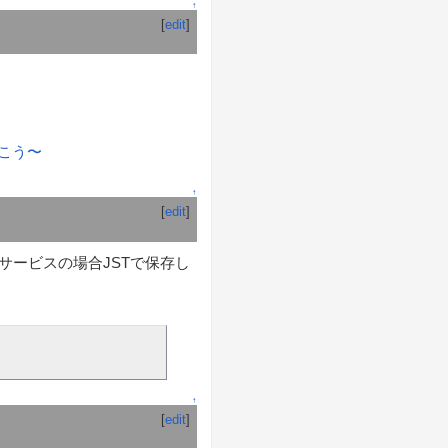
↑
[
edit
]
で行こう〜
↑
[
edit
]
サービスの場合JSTで保存し
↑
[
edit
]