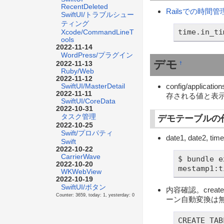
RecentDeleted
Railsでの時間管理は
SwiftUI/トラブルシュー
ティング
time.in_ti
Xcode/CommandLineT
ools
2022-11-14
WordPress/プラグイン
デモ
2022-11-13
†
Ruby/Web
2022-11-12
config/applica
SwiftUI/MasterDetail
2022-11-11
存される値と表
SwiftUI/CoreData
2022-10-31
タスク管理
デモテーブルの
2022-10-25
Swift/プロパティ
date1, date2
Swift
2022-10-22
CarrierWave
$ bundle e
2022-10-20
mestamp1:t
WKWebView
2022-10-19
SwiftUI/ボタン
内容確認。create
Counter: 3659, today: 1, yesterday: 0
ーン自動変換は無視
CREATE TAB