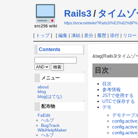
Rails3
/
タイムゾ
https://srcw.net/wiki/?Rails3/%E
[
トップ
] [
編集
|
凍結
|
差分
|
履歴
|
添付
|
リロー
Contents
&tag(Rails3/タイムゾ
目次
†
↑
メニュー
目次
about
参考情報
blog
JSTで使用する
blog(はてな)
UTCで保存する
↑
配布物
デモ
デモテーブ
FaEdit
ヘルプ
config.act
BugTrack
config.acti
WikiHelpMaker
config.activ
ヘルプ