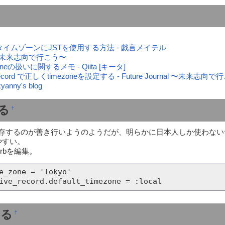
ilsでタイムゾーンにJSTを使用する方法 - 戯言メイテル
nal 〜未来志向で行こう〜
zoneの扱いに関するメモ - Qiita [キータ]
iveRecord で正しくtimezoneを設定する - Future Journal 〜未来志向
anny's blog
る
†
保存するのが善き行いようのようだが、明らかに日本人しか使わない
やすい。
ion.rbを編集。
e_zone = 'Tokyo'

する
†