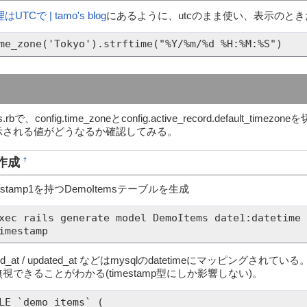
UTCで | tamo's blog
にあるように、utcのまま使い、表示のと
me_zone('Tokyo').strftime("%Y/%m/%d %H:%M:%S")
tions.rbで、config.time_zoneとconfig.active_record.default
示される値がどうなるか確認してみる。
作成
†
, timestamp1を持つDemoItemsテーブルを生成
xec rails generate model DemoItems date1:datetime 
imestamp
d_at / updated_at などはmysqlのdatetimeにマッピングさ
できることがわかる(timestamp型にしか影響しない)。
LE `demo_items` (
