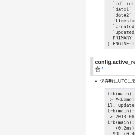
  `id` int(11) NOT NULL AUTO_INCREMENT,

  `date1` datetime DEFAULT NULL,

  `date2` datetime DEFAULT NULL,

  `timestamp1` datetime DEFAULT NULL,

  `created_at` datetime NOT NULL,

  `updated_at` datetime NOT NULL,

  PRIMARY KEY (`id`)

config.activ
合
†
保存時にUTCに
irb(main):
=> #<DemoI
il, update
irb(main):
=> 2013-08
irb(main):
   (0.2ms)  BEGIN

  SQL (0.4ms)  INSERT INTO `demo_items` (`created_at`, `date1`, `date2`, `tim