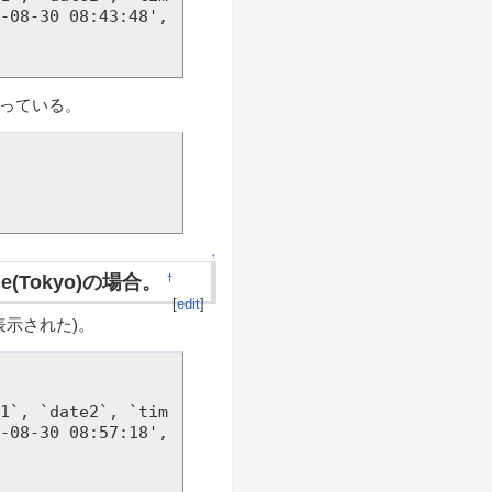
-08-30 08:43:48', 
き換わっている。
↑
zone(Tokyo)の場合。
†
[
edit
]
表示された)。
-08-30 08:57:18', 