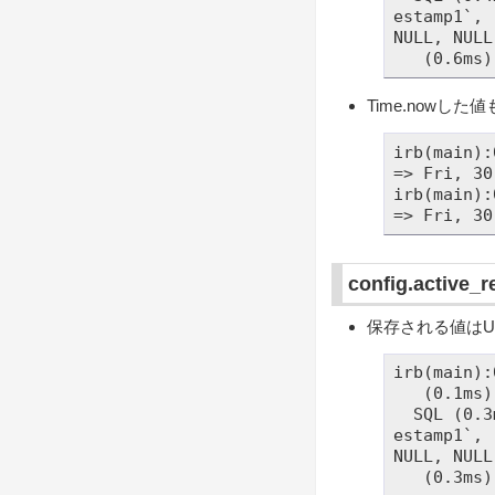
estamp1`, 
NULL, NULL
Time.nowした値
irb(main):
=> Fri, 30
irb(main):
config.active
保存される値はU
irb(main):
   (0.1ms)  BEGIN

  SQL (0.3ms)  INSERT INTO `demo_items` (`created_at`, `date1`, `date2`, `tim
estamp1`, 
NULL, NULL