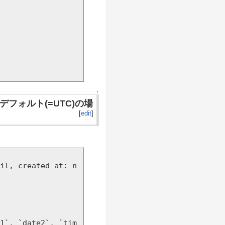
↑
どちらともデフォルト(=UTC)の場
[
edit
]
il, created_at: n