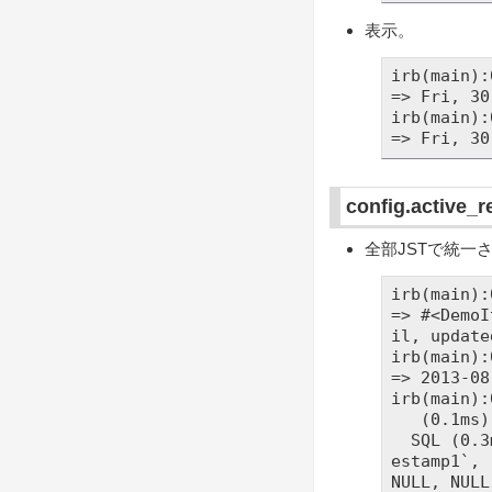
表示。
irb(main):
=> Fri, 30
irb(main):
config.active_
全部JSTで統一
irb(main):
=> #<DemoI
il, update
irb(main):
=> 2013-08
irb(main):
   (0.1ms)  BEGIN

  SQL (0.3ms)  INSERT INTO `demo_items` (`created_at`, `date1`, `date2`, `tim
estamp1`, 
NULL, NULL