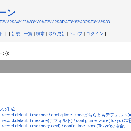
ーン
3%82%BF%E3%82%A4%E3%83%A0%E3%82%BE%E3%83%BC%E3%83%B3
ド
] [
新規
|
一覧
|
検索
|
最終更新
|
ヘルプ
|
ログイン
]
ーン);
ルの作成
ive_record.default_timezone / config.time_zoneどちらともデフォ
ve_record.default_timezone(デフォルト) / config.time_zone(Tokyo
e_record.default_timezone(:local) / config.time_zone(Tokyo)の場合。