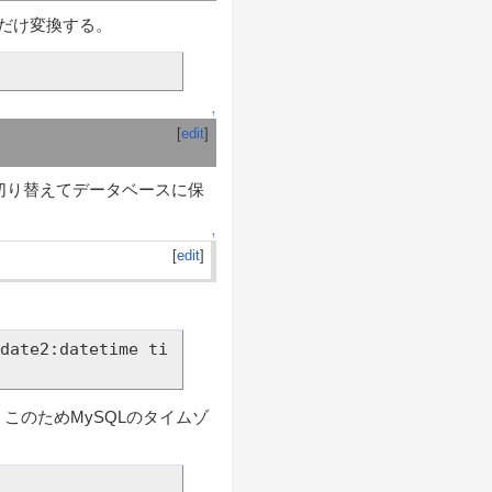
きだけ変換する。
↑
[
edit
]
_timezoneを切り替えてデータベースに保
↑
[
edit
]
date2:datetime ti
れている。このためMySQLのタイムゾ