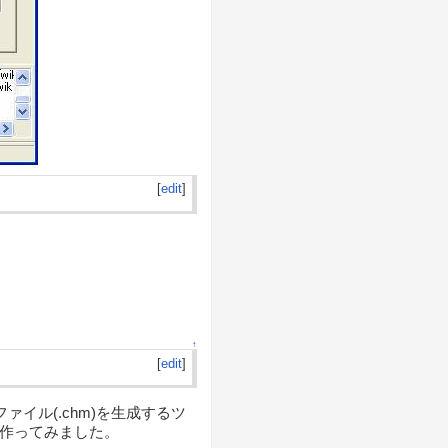
[
edit
]
↑
[
edit
]
プファイル(.chm)を生成するツ
で作ってみました。