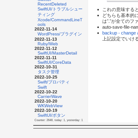
RecentDeleted
SwiftUI/トラブルシュー
これの意味する
ティング
どちらも基本的には
Xcode/CommandLineT
は"."が全ての
ools
auto-save-
2022-11-14
backup - change 
WordPress/プラグイン
上記設定でいけ
2022-11-13
Ruby/Web
2022-11-12
SwiftUI/MasterDetail
2022-11-11
SwiftUI/CoreData
2022-10-31
タスク管理
2022-10-25
Swift/プロパティ
Swift
2022-10-22
CarrierWave
2022-10-20
WKWebView
2022-10-19
SwiftUI/ボタン
Counter: 2648, today: 1, yesterday: 1