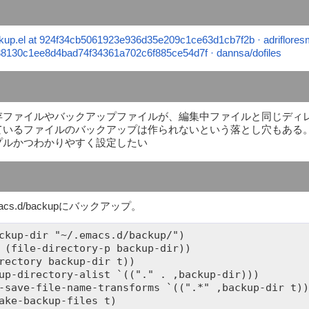
ckup.el at 924f34cb5061923e936d35e209c1ce63d1cb7f2b · adrifloresm
at 88130c1ee8d4bad74f34361a702c6f885ce54d7f · dannsa/dofiles
存ファイルやバックアップファイルが、編集中ファイルと同じディ
しているファイルのバックアップは作られないという落とし穴もある
プルかつわかりやすく設定したい
acs.d/backupにバックアップ。
ckup-dir "~/.emacs.d/backup/")

 (file-directory-p backup-dir))

up-directory-alist `(("." . ,backup-dir)))

-save-file-name-transforms `((".*" ,backup-dir t)))