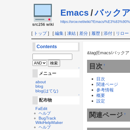
Emacs
/
バック
https://srcw.net/wiki/?Emacs/%E3
[
トップ
] [
編集
|
凍結
|
差分
|
履歴
|
添付
|
リロー
Contents
&tag(Emacs/バックア
目次
†
↑
メニュー
目次
about
関連ページ
blog
参考情報
blog(はてな)
概要
↑
配布物
設定
FaEdit
ヘルプ
関連ページ
†
BugTrack
WikiHelpMaker
ヘルプ