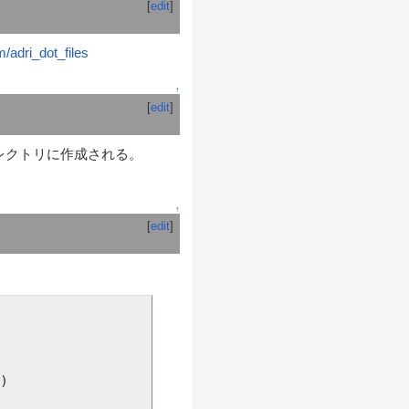
[
edit
]
/adri_dot_files
↑
[
edit
]
レクトリに作成される。
。
↑
[
edit
]

