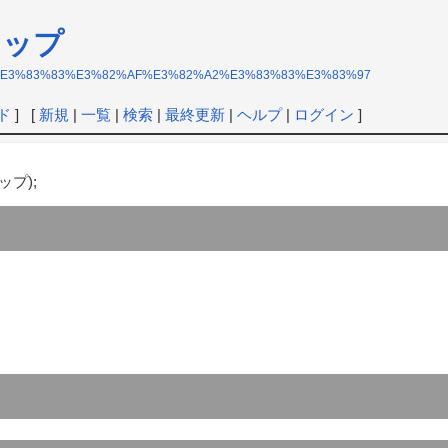
アップ
%83%90%E3%83%83%E3%82%AF%E3%82%A2%E3%83%83%E3%83%97
ド
] [
新規
|
一覧
|
検索
|
最終更新
|
ヘルプ
|
ログイン
]
ップ);