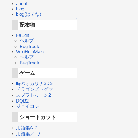
about
blog
blog(はてな)
↑
配布物
FaEdit
ヘルプ
BugTrack
WikiHelpMaker
ヘルプ
BugTrack
↑
ゲーム
時のオカリナ3DS
ドラゴンズドグマ
スプラトゥーン2
DQB2
ジョイコン
↑
ショートカット
用語集A-Z
用語集ア-ワ