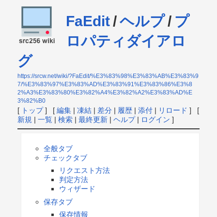
FaEdit
/
ヘルプ
/
プ
ロパティダイアロ
グ
https://srcw.net/wiki/?FaEdit/%E3%83%98%E3%83%AB%E3%83%9
7/%E3%83%97%E3%83%AD%E3%83%91%E3%83%86%E3%8
2%A3%E3%83%80%E3%82%A4%E3%82%A2%E3%83%AD%E
3%82%B0
[
トップ
] [
編集
|
凍結
|
差分
|
履歴
|
添付
|
リロード
] [
新規
|
一覧
|
検索
|
最終更新
|
ヘルプ
|
ログイン
]
全般タブ
チェックタブ
リクエスト方法
判定方法
ウィザード
保存タブ
保存情報