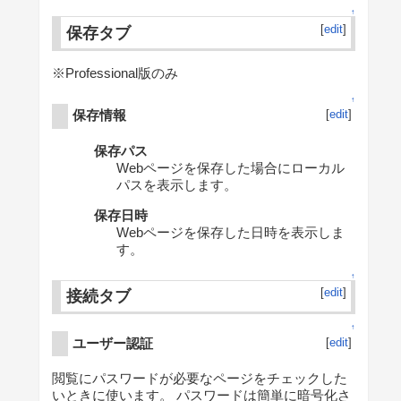
↑
[
edit
]
保存タブ
※Professional版のみ
↑
保存情報
[
edit
]
保存パス
Webページを保存した場合にローカル
パスを表示します。
保存日時
Webページを保存した日時を表示しま
す。
↑
[
edit
]
接続タブ
↑
ユーザー認証
[
edit
]
閲覧にパスワードが必要なページをチェックした
いときに使います。 パスワードは簡単に暗号化さ