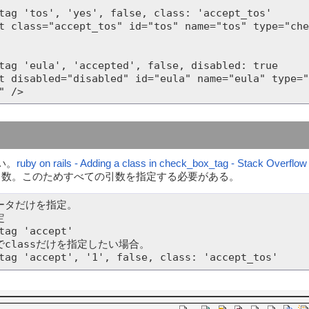
tag 'tos', 'yes', false, class: 'accept_tos'

t class="accept_tos" id="tos" name="tos" type="che
tag 'eula', 'accepted', false, disabled: true

t disabled="disabled" id="eula" name="eula" type="
たい。
ruby on rails - Adding a class in check_box_tag - Stack Overflow
目の引数。このためすべての引数を指定する必要がある。
ータだけを指定。



tag 'accept' 

classだけを指定したい場合。

tag 'accept', '1', false, class: 'accept_tos'