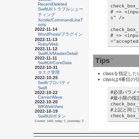
RecentDeleted
check_box_
SwiftUI/トラブルシュー
# => <inpu
ティング
s" />

Xcode/CommandLineT
ools
check_box_
2022-11-14
WordPress/プラグイン
# => <inpu
2022-11-13
Ruby/Web
2022-11-12
SwiftUI/MasterDetail
2022-11-11
Tips
†
SwiftUI/CoreData
2022-10-31
タスク管理
classを指定し
2022-10-25
classは4番
Swift/プロパティ
Swift
#必須パラメ
2022-10-22
CarrierWave
#最小限の指定
2022-10-20
check_box_
WKWebView
#上記と同じで
2022-10-19
check_box_
SwiftUI/ボタン
Counter: 1443, today: 1, yesterday: 0