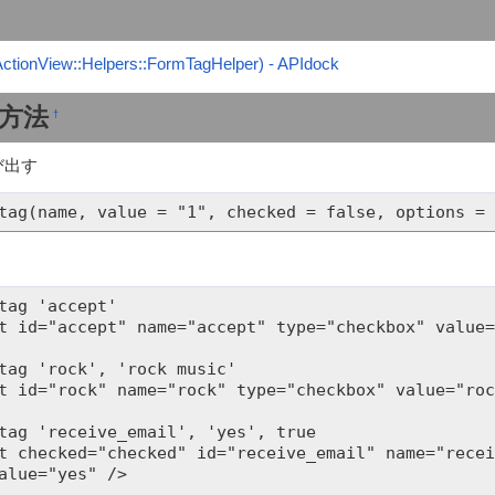
ctionView::Helpers::FormTagHelper) - APIdock
方法
†
び出す
tag(name, value = "1", checked = false, options = 
tag 'accept'

t id="accept" name="accept" type="checkbox" value=
tag 'rock', 'rock music'

t id="rock" name="rock" type="checkbox" value="roc
tag 'receive_email', 'yes', true

t checked="checked" id="receive_email" name="recei
alue="yes" />
