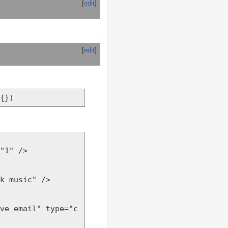
[
edit
]
↑
[
edit
]
{})
"1" />

k music" />

ve_email" type="c