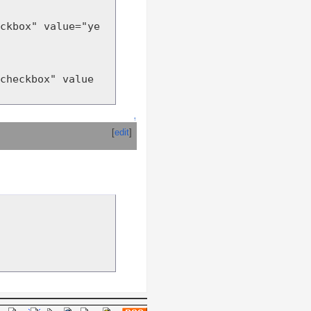
ckbox" value="ye
checkbox" value
↑
[
edit
]