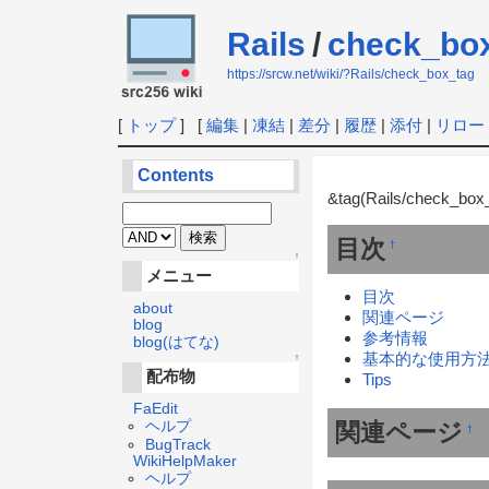
Rails
/
check_bo
https://srcw.net/wiki/?Rails/check_box_tag
[
トップ
] [
編集
|
凍結
|
差分
|
履歴
|
添付
|
リロー
Contents
&tag(Rails/check_box_
目次
†
↑
メニュー
目次
about
関連ページ
blog
参考情報
blog(はてな)
基本的な使用方
↑
配布物
Tips
FaEdit
ヘルプ
関連ページ
†
BugTrack
WikiHelpMaker
ヘルプ