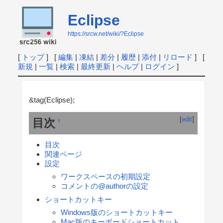
Eclipse
https://srcw.net/wiki/?Eclipse
[
トップ
] [
編集
|
凍結
|
差分
|
履歴
|
添付
|
リロード
] [
新規
|
一覧
|
検索
|
最終更新
|
ヘルプ
|
ログイン
]
&tag(Eclipse);
[
edit
]
目次
†
目次
関連ページ
設定
ワークスペースの初期設定
コメントの@authorの設定
ショートカットキー
Windows版のショートカットキー
Mac版のキーボードショートカット