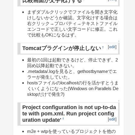
比較画面が文字化けする
まずダブルクリックでファイルを開き文字化
けしないかどうか確認。文字化けする場合は
右クリック→プロパティ→テキストファイル
エンコードで正しい文字コードに修正。これ
で比較もOKになるはず。
↑
[
edit
]
Tomcatプラグインが停止しない
†
最初の1回は起動できるけど、停止できず、2
回め以降起動できない。
.metadata/.logを見ると、gethostbynameでエ
ラーが発生していた。
hostsファイルのlocalhostの行を活かすとうま
くいくようになった(Windows on Parallels De
sktopだけで発生?)
↑
Project configuration is not up-to-da
te with pom.xml. Run project config
uration update'
[
edit
]
†
m2e + wtpを使っているプロジェクトを他の