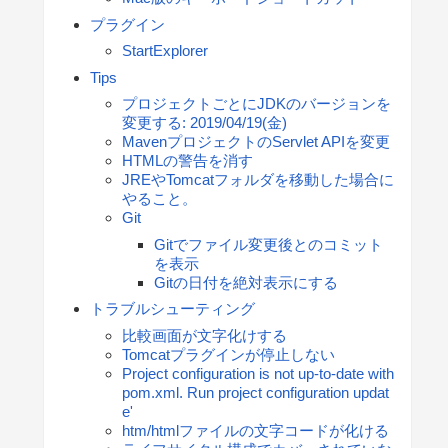
プラグイン
StartExplorer
Tips
プロジェクトごとにJDKのバージョンを
変更する: 2019/04/19(金)
MavenプロジェクトのServlet APIを変更
HTMLの警告を消す
JREやTomcatフォルダを移動した場合に
やること。
Git
Gitでファイル変更後とのコミット
を表示
Gitの日付を絶対表示にする
トラブルシューティング
比較画面が文字化けする
Tomcatプラグインが停止しない
Project configuration is not up-to-date with
pom.xml. Run project configuration updat
e'
htm/htmlファイルの文字コードが化ける