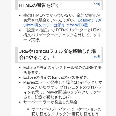
[
edit
]
HTMLの警告を消す
†
生のHTMLをつかっていない、余計な警告が
表示され場合たいへんうざい。
Eclipseでうざ
いhtml構文エラーは消す « for WEB屋
「設定 > 検証」で DTDバリデーターとHTML
構文バリデーターのチェックを外して、クリ
ーン実行。
↑
JREやTomcatフォルダを移動した場
[
edit
]
合にやること。
†
Eclipseの設定のインストール済みのJREで場
所を変更。
Eclipseの設定のTomcatのパスを変更。
Mavenエラーが発生した場合は(赤ビックリマ
ークみたいなやつ)、プロジェクトのプロパテ
ィを表示し、Maven関係のタブをクリックす
ると、設定が反映される(?)
サーバーエラーが発生した場合
サーバーのプロパティでロケーションの
切り替えをクリック(一度切り替えもう