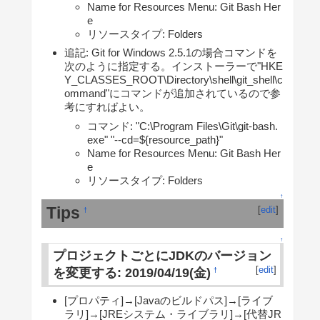
Name for Resources Menu: Git Bash Her
e
リソースタイプ: Folders
追記: Git for Windows 2.5.1の場合コマンドを
次のように指定する。インストーラーで"HKE
Y_CLASSES_ROOT\Directory\shell\git_shell\c
ommand"にコマンドが追加されているので参
考にすればよい。
コマンド: "C:\Program Files\Git\git-bash.
exe" "--cd=${resource_path}"
Name for Resources Menu: Git Bash Her
e
リソースタイプ: Folders
↑
Tips
[
edit
]
†
↑
プロジェクトごとにJDKのバージョン
[
edit
]
を変更する: 2019/04/19(金)
†
[プロパティ]→[Javaのビルドパス]→[ライブ
ラリ]→[JREシステム・ライブラリ]→[代替JR