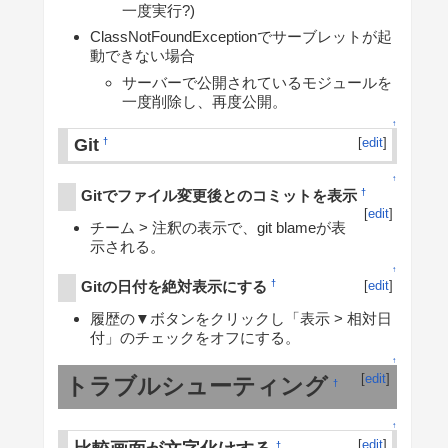
一度実行?)
ClassNotFoundExceptionでサーブレットが起
動できない場合
サーバーで公開されているモジュールを
一度削除し、再度公開。
↑
Git
[
edit
]
†
↑
Gitでファイル変更後とのコミットを表示
†
[
edit
]
チーム > 注釈の表示で、git blameが表
示される。
↑
Gitの日付を絶対表示にする
†
[
edit
]
履歴の▼ボタンをクリックし「表示 > 相対日
付」のチェックをオフにする。
↑
[
edit
]
トラブルシューティング
†
↑
[
edit
]
†