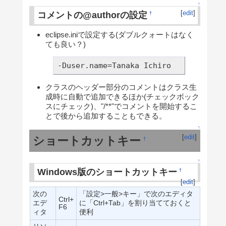
↑
[
edit
]
コメントの@authorの設定
†
eclipse.iniで設定する(ダブルクォートはなく
ても良い？)
-Duser.name=Tanaka Ichiro
クラスのヘッダー部分のコメントはクラス生
成時に自動で追加できるほか(チェックボック
スにチェック)、"/**"でコメントを開始するこ
とで後から追加することもできる。
↑
[
edit
]
ショートカットキー
†
↑
Windows版のショートカットキー
†
[
edit
]
次の
「設定>一般>キー」で次のエディタ
Ctrl+
エデ
に「Ctrl+Tab」を割り当てておくと
F6
ィタ
便利