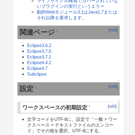
ライフサイクル構成でカバーされていな
いプラグインの実行というエラー
動的Webモジュール3.1はJava1.7または
それ以降を要求します。
↑
[
edit
]
関連ページ
†
Eclipse3.6.2
Eclipse3.7.0
Eclipse3.7.1
Eclipse4.4.2
Eclipse4.7
Subclipse
↑
[
edit
]
設定
†
↑
[
edit
]
ワークスペースの初期設定
†
文字コードをUTF-8に。設定で「一般 > ワー
クスペース > テキストファイルのエンコー
ド」でその他を選択。UTF-8にする。