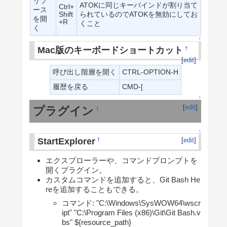
リソ
ATOKに同じキーバインドが割り当て
Ctrl+
ース
Shift
られているのでATOKを無効にしてお
を開
+R
くこと
く
↑
Mac版のキーボードショートカット
†
[
edit
]
呼び出し階層を開く
CTRL-OPTION-H
履歴を戻る
CMD-[
↑
[
edit
]
プラグイン
†
↑
StartExplorer
[
edit
]
†
エクスプローラーや、コマンドプロンプトを
開くプラグイン。
カスタムコマンドを追加すると、Git Bash He
reを追加することもできる。
コマンド: "C:\Windows\SysWOW64\wscr
ipt" "C:\Program Files (x86)\Git\Git Bash.v
bs" ${resource_path}