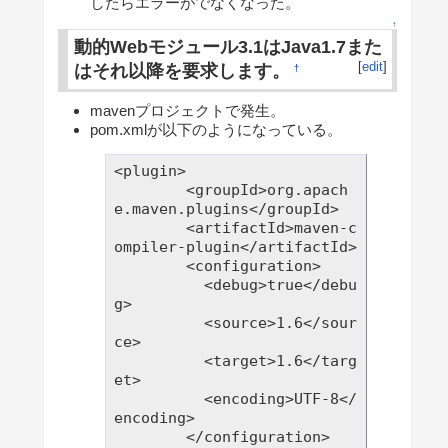
したらエラーがでなくなった。
↑
動的Webモジュール3.1はJava1.7また
[
edit
]
はそれ以降を要求します。
†
mavenプロジェクトで発生。
pom.xmlが以下のようになっている。
<plugin>

        <groupId>org.apach
e.maven.plugins</groupId>

        <artifactId>maven-c
ompiler-plugin</artifactId>

        <configuration>

          <debug>true</debu
g>

          <source>1.6</sour
ce>

          <target>1.6</targ
et>

          <encoding>UTF-8</
encoding>		

        </configuration>
